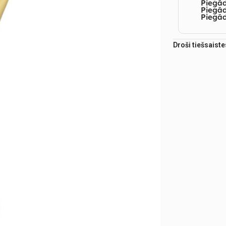
Piegād
Piegā
Piegād
Droši tiešsaist