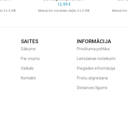
12,99
€
s 3 x 4.33€
Maksā trīs vienādās daļās 3 x 4.33€
Maksā trīs
SAITES
INFORMĀCIJA
Sākums
Privātuma politika
Par mums
Lietošanas noteikumi
Veikals
Piegādes informācija
Kontakti
Preču atgriešana
Distances līgums