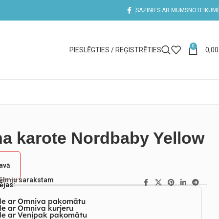
SAZINIES AR MUMS
NOTEIKUMI
0
PIESLĒGTIES / REĢISTRĒTIES
0,0
na karote Nordbaby Yellow
tavā
vēlmju sarakstam
ējas:
de ar Omniva pakomātu
e ar Omniva kurjeru
de ar Venipak pakomātu