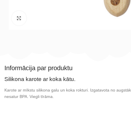
Noklikšķiniet, lai palielinātu
Informācija par produktu
Silikona karote ar koka kātu.
Karote ar mīkstu silikona galu un koka rokturi. Izgatavota no augstākā
nesatur BPA. Viegli tīrāma.