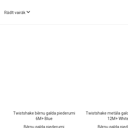
Rādīt vairāk
Twistshake bērnu galda piederumi
Twistshake metāla gal
6M+ Blue
12M+ Whit
Bērnu galda piederumi
Bērnu galda pie