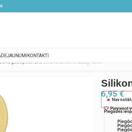
UR
ĀDE
JAUNUMI
KONTAKTI
Bērnu galda piederumi
Silikona karote Nordbaby Yellow
Siliko
6,95
€
Nav nolik
Pievienot 
Piegādes iesp
Piegā
Piegād
Piegā