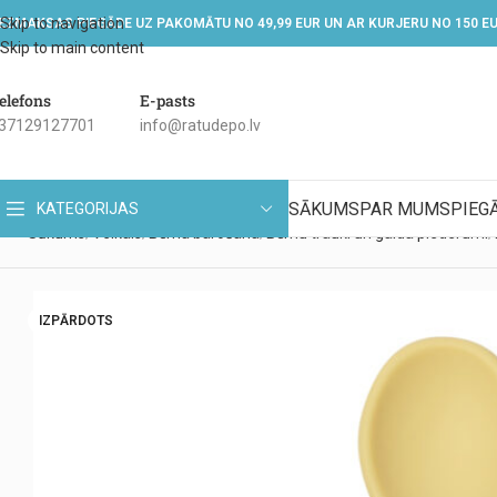
Skip to navigation
EZMAKSAS PIEGĀDE UZ PAKOMĀTU NO 49,99 EUR UN AR KURJERU NO 150 E
Skip to main content
elefons
E-pasts
37129127701
info@ratudepo.lv
SĀKUMS
PAR MUMS
PIEG
KATEGORIJAS
Sākums
Veikals
Bērna barošana
Bērnu trauki un galda piederumi
IZPĀRDOTS