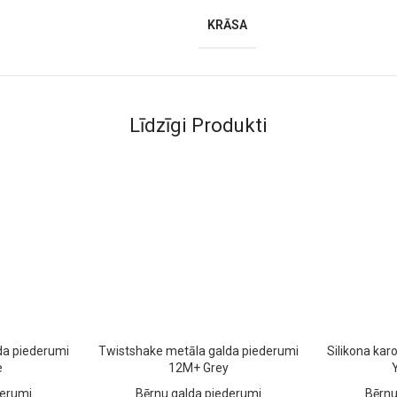
KRĀSA
Līdzīgi Produkti
da piederumi
Twistshake metāla galda piederumi
Silikona kar
e
12M+ Grey
derumi
Bērnu galda piederumi
Bērnu