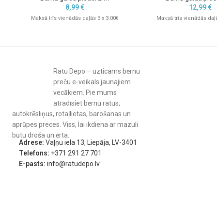
8,99
€
12,99
€
Maksā trīs vienādās daļās 3 x 3.00€
Maksā trīs vienādās daļā
Ratu Depo – uzticams bērnu
preču e-veikals jaunajiem
vecākiem. Pie mums
atradīsiet bērnu ratus,
autokrēsliņus, rotaļlietas, barošanas un
aprūpes preces. Viss, lai ikdiena ar mazuli
būtu droša un ērta.
Adrese:
Vaļņu iela 13, Liepāja, LV-3401
Telefons:
+371 291 27 701
E-pasts:
info@ratudepo.lv