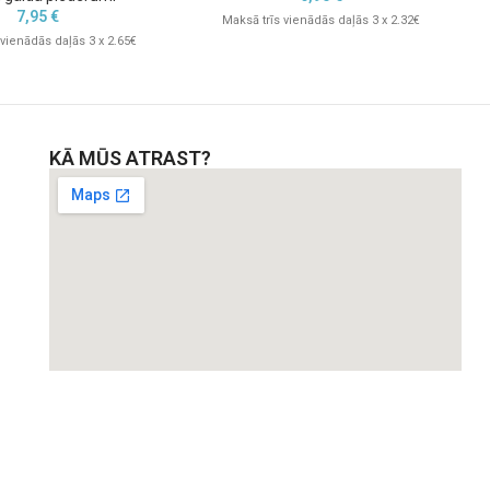
7,95
€
Maksā trīs vienādās daļās 3 x 2.32€
 vienādās daļās 3 x 2.65€
KĀ MŪS ATRAST?