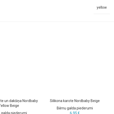
yellow
ote un dakšiņa Nordbaby
Silikona karote Nordbaby Beige
B
Yellow Beige
Bērnu galda piederumi
 galda piederumi
6,95
€