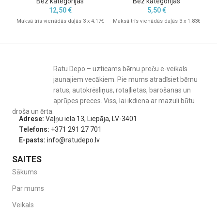
Bez kategorijas
Bez kategorijas
12,50
€
5,50
€
Maksā trīs vienādās daļās 3 x 4.17€
Maksā trīs vienādās daļās 3 x 1.83€
Mak
Ratu Depo – uzticams bērnu preču e-veikals
jaunajiem vecākiem. Pie mums atradīsiet bērnu
ratus, autokrēsliņus, rotaļlietas, barošanas un
aprūpes preces. Viss, lai ikdiena ar mazuli būtu
droša un ērta.
Adrese:
Vaļņu iela 13, Liepāja, LV-3401
Telefons:
+371 291 27 701
E-pasts:
info@ratudepo.lv
SAITES
Sākums
Par mums
Veikals