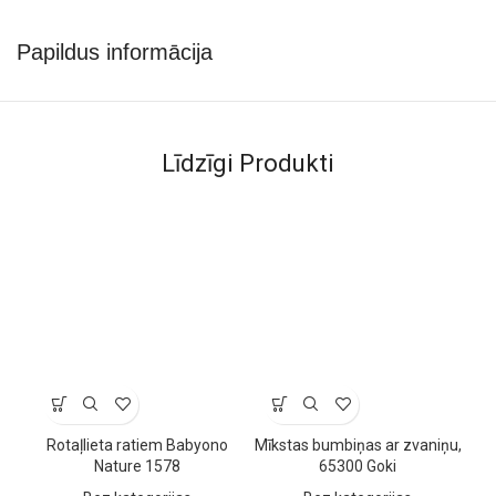
Papildus informācija
Līdzīgi Produkti
Rotaļlieta ratiem Babyono
Mīkstas bumbiņas ar zvaniņu,
A
Nature 1578
65300 Goki
Cr