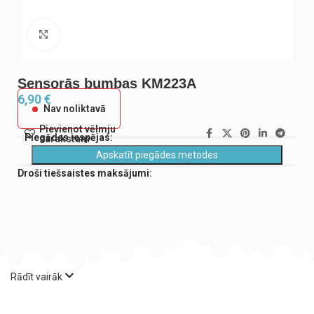
Noklikšķiniet, lai palielinātu
Sensorās bumbas KM223A
6,90
€
Nav noliktavā
Pievienot vēlmju
Piegādes iespējas:
sarakstam
Apskatīt piegādes metodes
Droši tiešsaistes maksājumi:
Rādīt vairāk