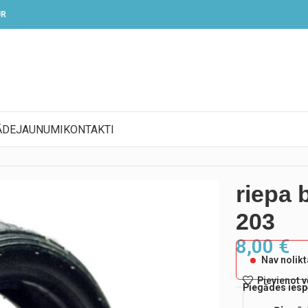
UR
ĀDE
JAUNUMI
KONTAKTI
riepa 
203
8,00
€
Nav nolik
Pievienot 
Piegādes iesp