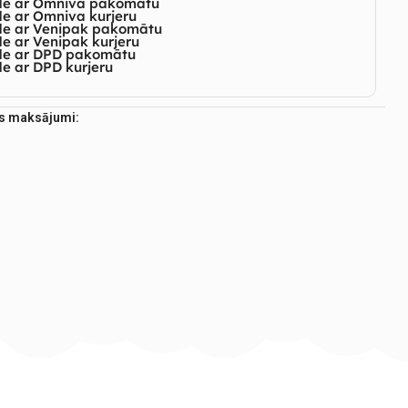
de ar Omniva pakomātu
e ar Omniva kurjeru
de ar Venipak pakomātu
e ar Venipak kurjeru
de ar DPD pakomātu
e ar DPD kurjeru
es maksājumi: