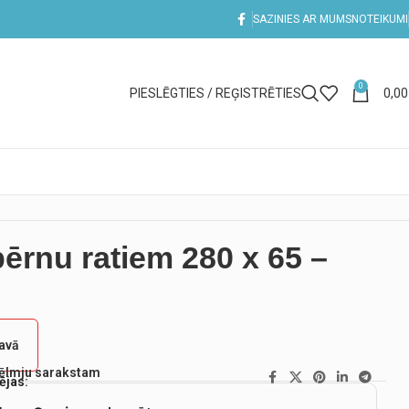
SAZINIES AR MUMS
NOTEIKUMI
0
PIESLĒGTIES / REĢISTRĒTIES
0,0
bērnu ratiem 280 x 65 –
tavā
vēlmju sarakstam
ējas: