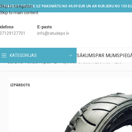
Skip to navigation
EZMAKSAS PIEGĀDE UZ PAKOMĀTU NO 49,99 EUR UN AR KURJERU NO 150 E
Skip to main content
elefons
E-pasts
37129127701
info@ratudepo.lv
SĀKUMS
PAR MUMS
PIEG
KATEGORIJAS
Sākums
Veikals
riepas 12"
riepa bērnu ratiem 280 x 65 – 203
IZPĀRDOTS