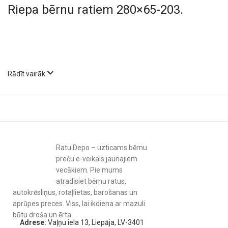
Riepa bērnu ratiem 280×65-203.
Rādīt vairāk
Ratu Depo – uzticams bērnu
preču e-veikals jaunajiem
vecākiem. Pie mums
atradīsiet bērnu ratus,
autokrēsliņus, rotaļlietas, barošanas un
aprūpes preces. Viss, lai ikdiena ar mazuli
būtu droša un ērta.
Adrese:
Vaļņu iela 13, Liepāja, LV-3401