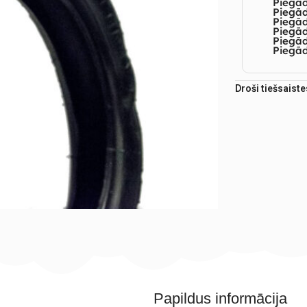
Piegā
Piegād
Piegā
Piegād
Piegā
Piegād
Droši tiešsaist
Papildus informācija