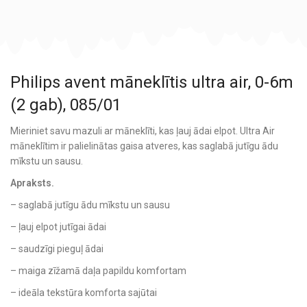
Philips avent māneklītis ultra air, 0-6m
(2 gab), 085/01
Mieriniet savu mazuli ar māneklīti, kas ļauj ādai elpot. Ultra Air
māneklītim ir palielinātas gaisa atveres, kas saglabā jutīgu ādu
mīkstu un sausu.
Apraksts.
– saglabā jutīgu ādu mīkstu un sausu
– ļauj elpot jutīgai ādai
– saudzīgi pieguļ ādai
– maiga zīžamā daļa papildu komfortam
– ideāla tekstūra komforta sajūtai