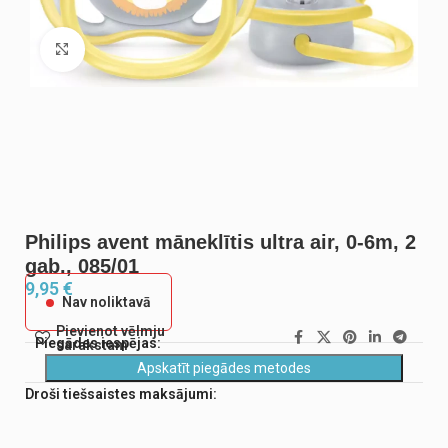
Noklikšķiniet, lai palielinātu
Philips avent māneklītis ultra air, 0-6m, 2
gab., 085/01
9,95
€
Nav noliktavā
Pievienot vēlmju
Piegādes iespējas:
sarakstam
Apskatīt piegādes metodes
Droši tiešsaistes maksājumi: