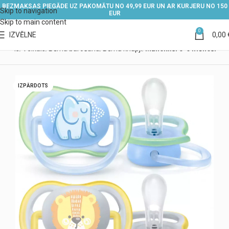
BEZMAKSAS PIEGĀDE UZ PAKOMĀTU NO 49,99 EUR UN AR KURJERU NO 150
Skip to navigation
EUR
Skip to main content
0
IZVĒLNE
0,00
ākums
Veikals
Bērna barošana
Bērnu knupji
Māneklīši 0-6 mēneši
IZPĀRDOTS