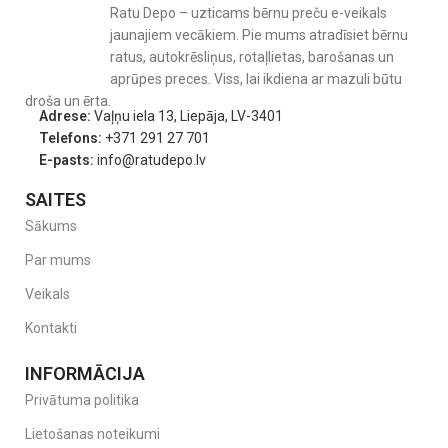
Drošība.
Ratu Depo – uzticams bērnu preču e-veikals
– rokturis ar drošības gredzenu
jaunajiem vecākiem. Pie mums atradīsiet bērnu
ratus, autokrēsliņus, rotaļlietas, barošanas un
– bez BPA
aprūpes preces. Viss, lai ikdiena ar mazuli būtu
Komplektā iekļauts.
droša un ērta.
Adrese:
Vaļņu iela 13, Liepāja, LV-3401
– knupītis: 2 gab.
Telefons:
+371 291 27 701
E-pasts:
info@ratudepo.lv
– sterilizators/pārnēsājamais ietvars
Ar pārnēsājamo ietvaru jūs varat sterilizēt mazuļa knupīti
SAITES
mikroviļņu krāsnī un uzglabāt to higiēniski tīru laikā, kad esat
Sākums
kustībā. Sterilizējiet un glabājiet vienā parocīgā kastītē.
Par mums
Izgatavots Apvienotajā Karalistē
Veikals
Kontakti
INFORMĀCIJA
Privātuma politika
Lietošanas noteikumi