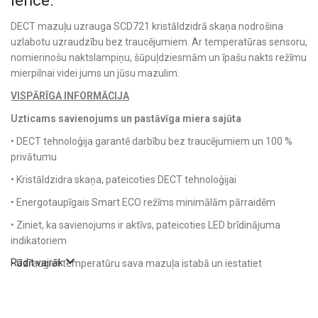
ierīce.
DECT mazuļu uzrauga SCD721 kristāldzidrā skaņa nodrošina
uzlabotu uzraudzību bez traucējumiem. Ar temperatūras sensoru,
nomierinošu naktslampiņu, šūpuļdziesmām un īpašu nakts režīmu
mierpilnai videi jums un jūsu mazulim.
VISPĀRĪGA INFORMĀCIJA
Uzticams savienojums un pastāvīga miera sajūta
• DECT tehnoloģija garantē darbību bez traucējumiem un 100 %
privātumu
• Kristāldzidra skaņa, pateicoties DECT tehnoloģijai
• Energotaupīgais Smart ECO režīms minimālām pārraidēm
• Ziniet, ka savienojums ir aktīvs, pateicoties LED brīdinājuma
indikatoriem
Rādīt vairāk
• Uzraugiet temperatūru sava mazuļa istabā un iestatiet
brīdinājumus
Brīvība un elastība