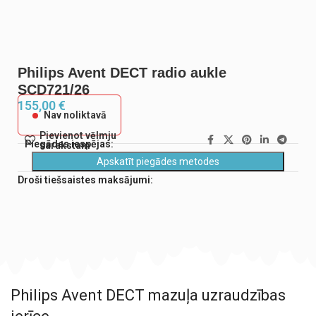
Philips Avent DECT radio aukle
SCD721/26
155,00
€
Nav noliktavā
Pievienot vēlmju
Piegādes iespējas:
sarakstam
Apskatīt piegādes metodes
Droši tiešsaistes maksājumi:
Philips Avent DECT mazuļa uzraudzības