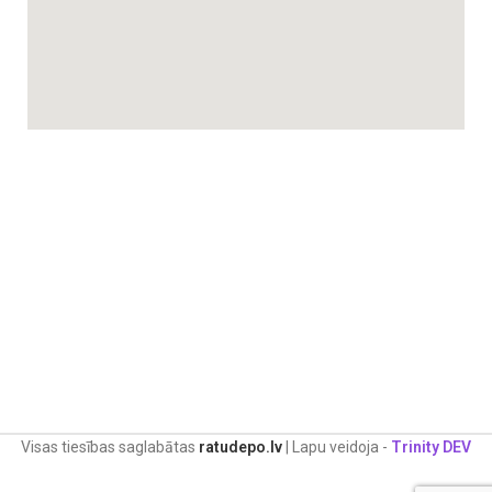
• Ziniet, ka savienojums ir aktīvs: Jā, ar LED brīdinājuma
indikatoriem
• Ar skaņu aktivizētas lampiņas: 5 LED lampiņas
• Nomierinošs nakts apgaismojums
• Nomierinošas šūpuļdziesmas
• Sarunas funkcija
• Temperatūras sensors
• Naktsmiera režīms: Jā, samazināts displeja spilgtums un
skaļuma līmenis
• Vieglu vibrāciju režīms
• Uzlādes stacija
• Ar akumulatoru un strāvu darbināma vecāku ierīce
• Mazuļa ierīces rezerves akumulatora funkcija
Visas tiesības saglabātas
ratudepo.lv
| Lapu veidoja -
Trinity DEV
Lietošanas komforts