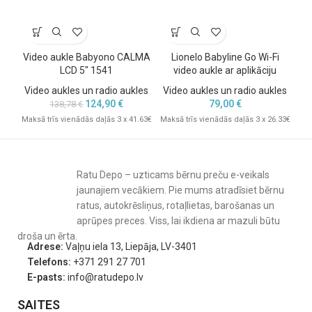
Kristālskaidra skaņa.
DECT tehnoloģija nodrošina kristāldzidru skaņu, ļaujot jums izcili
skaidri sadzirdēt pat visklusāko mazuļa gugināšanu, atraudziņu un
Video aukle Babyono CALMA
Lionelo Babyline Go Wi-Fi
Ph
žagu.
LCD 5″ 1541
video aukle ar aplikāciju
Smart Eco režīms
Video aukles un radio aukles
Video aukles un radio aukles
Vi
124,90
€
79,00
€
138,78
€
Unikālais Smart ECO režīms automātiski samazina audio
Maksā trīs vienādās daļās 3 x 41.63€
Maksā trīs vienādās daļās 3 x 26.33€
Mak
pārraides jaudu un palielina akumulatora kalpošanas laiku. Jo
tuvāk mazulim atrodaties, jo mazāk enerģijas nepieciešams
ideālam savienojumam.
Darb. rād. līdz 330 metriem*
Ratu Depo – uzticams bērnu preču e-veikals
jaunajiem vecākiem. Pie mums atradīsiet bērnu
*Darb. rād. iekštelpās līdz 50 metriem, ārpus telpām līdz 330
ratus, autokrēsliņus, rotaļlietas, barošanas un
metriem.
aprūpes preces. Viss, lai ikdiena ar mazuli būtu
Nepārspējams darbības laiks
droša un ērta.
Adrese:
Vaļņu iela 13, Liepāja, LV-3401
Ērtā, uzlādējamā vecāku ierīce sniedz jums brīvību, nodrošinot
Telefons:
+371 291 27 701
bezvadu uzraudzību līdz pat 18 stundām ar vienu uzlādes reizi.
E-pasts:
info@ratudepo.lv
Ziniet, ka savienojums ir aktīvs
SAITES