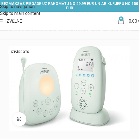
BEZMAKSAS PIEGĀDE UZ PAKOMĀTU NO 49,99 EUR UN AR KURJERU NO 150
Skip to navigation
EUR
Skip to main content
0
IZVĒLNE
0,00
s
Veikals
Bērnistaba
Bērnu drošība
Video aukles un radio aukles
IZPĀRDOTS
Noklikšķiniet, lai palielinātu