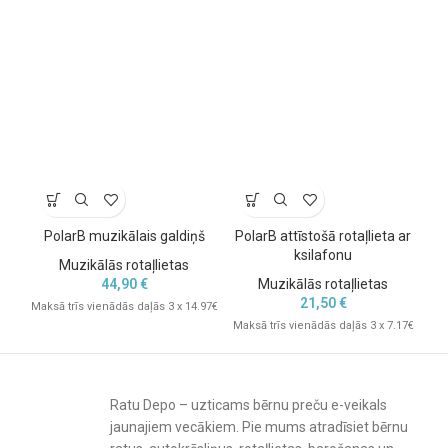
PolarB muzikālais galdiņš
PolarB attīstošā rotaļlieta ar
Ro
ksilafonu
Muzikālās rotaļlietas
44,90
€
Muzikālās rotaļlietas
21,50
€
Maksā trīs vienādās daļās 3 x 14.97€
Maksā trīs vienādās daļās 3 x 7.17€
Mak
Ratu Depo – uzticams bērnu preču e-veikals
jaunajiem vecākiem. Pie mums atradīsiet bērnu