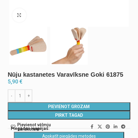
Noklikšķiniet, lai palielinātu
Nūju kastanetes Varavīksne Goki 61875
5,90
€
PIEVIENOT GROZAM
PIRKT TAGAD
Pievienot vēlmju
Piegādes iespējas:
sarakstam
Apskatīt piegādes metodes