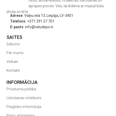
ratus, autokrēsliņus, rotaļlietas, barošanas un
aprūpes preces. Viss, lai ikdiena ar mazuli būtu
droša un ērta.
Adrese:
Vaļņu iela 13, Liepāja, LV-3401
Telefons:
+371 291 27 701
E-pasts:
info@ratudepo.lv
SAITES
Sākums
Par mums
Veikals
Kontakti
INFORMĀCIJA
Privātuma politika
Lietošanas noteikumi
Piegādes informācija
Preču atgriešana