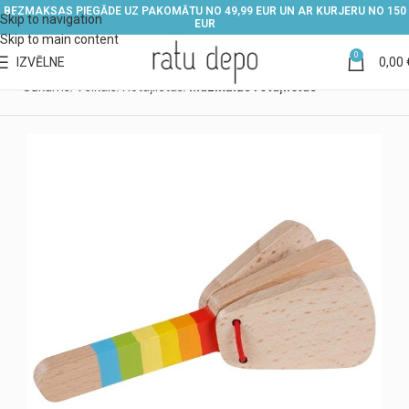
BEZMAKSAS PIEGĀDE UZ PAKOMĀTU NO 49,99 EUR UN AR KURJERU NO 150
Skip to navigation
EUR
Skip to main content
0
IZVĒLNE
0,00
Sākums
Veikals
Rotaļlietas
Muzikālās rotaļlietas