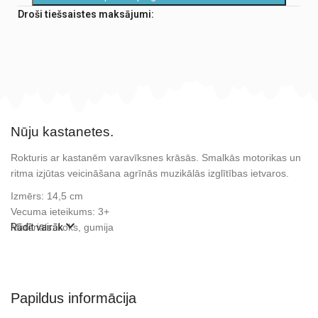
Droši tiešsaistes maksājumi:
Nūju kastanetes.
Rokturis ar kastanēm varavīksnes krāsās. Smalkās motorikas un
ritma izjūtas veicināšana agrīnās muzikālās izglītības ietvaros.
Izmērs: 14,5 cm
Vecuma ieteikums: 3+
Materiāls: koks, gumija
Rādīt vairāk
Papildus informācija