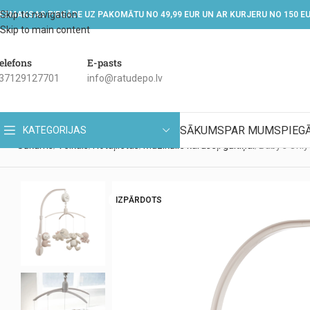
Skip to navigation
EZMAKSAS PIEGĀDE UZ PAKOMĀTU NO 49,99 EUR UN AR KURJERU NO 150 E
Skip to main content
elefons
E-pasts
37129127701
info@ratudepo.lv
SĀKUMS
PAR MUMS
PIEG
KATEGORIJAS
Sākums
Veikals
Rotaļlietas
Muzikālie karuseļi gultiņai
Baby’s Only 
IZPĀRDOTS