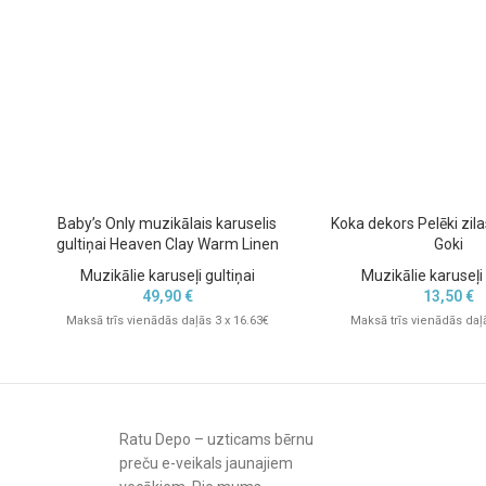
Karuseli ir
vienkārši uzstādīt uz jebkuras bērnu gultiņas malas
, pa
jebkurā interjerā.
Baby’s Only muzikālais karuselis
Koka dekors Pelēki zil
gultiņai Heaven Clay Warm Linen
Goki
Muzikālie karuseļi gultiņai
Muzikālie karuseļi 
49,90
€
13,50
€
Maksā trīs vienādās daļās 3 x 16.63€
Maksā trīs vienādās daļā
Ratu Depo – uzticams bērnu
preču e-veikals jaunajiem