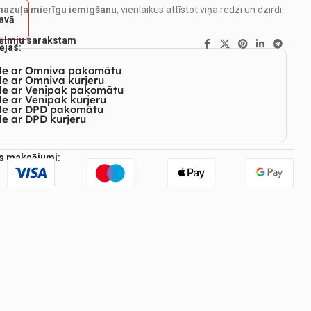
mazuļa mierīgu iemigšanu
, vienlaikus attīstot viņa redzi un dzirdi.
tavā
vēlmju sarakstam
ējas:
de ar Omniva pakomātu
e ar Omniva kurjeru
de ar Venipak pakomātu
e ar Venipak kurjeru
de ar DPD pakomātu
e ar DPD kurjeru
es maksājumi: