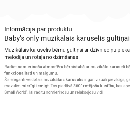
Informācija par produktu
Baby’s only muzikālais karuselis gultiņai
Muzikālais karuselis bērnu gultiņai ar dzīvnieciņu pie
melodija un rotaļa no dzimšanas.
Radiet nomierinošu atmosfēru bērnistabā ar muzikālo karuseli bēr
funkcionalitāti un maigumu.
Šis eleganti veidotais
muzikālais karuselis
ir gan vizuāli pievilcīgs, 
mazulim
mierīgi iemigt
. Tas piedāvā
360° rotējošu kustību
, kas apv
Small World”, lai radītu nomierinošu un relaksējošu vidi.