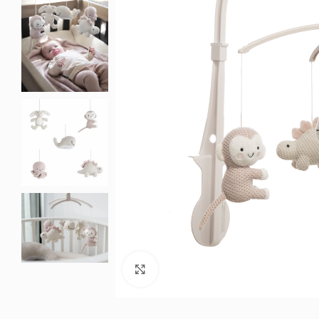
Noklikšķiniet, lai palielinātu