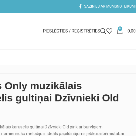
SAZINIES AR MUMS
NOTEIKUMI
0
PIESLĒGTIES / REĢISTRĒTIES
0,0
 Only muzikālais
lis gultiņai Dzīvnieki Old
ālais karuselis gultiņai Dzīvnieki Old pink ar burvīgiem
 nomierinošu melodiju ir ideāls papildinājums jebkurai bērnistabai.