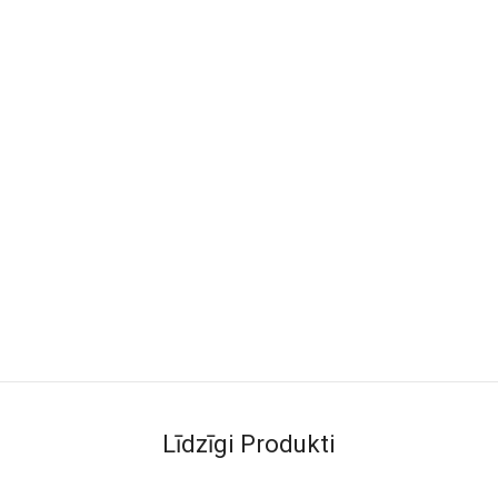
Līdzīgi Produkti
aķis, dinozaurs, valis, zaķis un
stību un koncentrēšanos
.