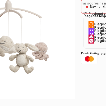
Tas
nodrošina 
Nav nolik
Pievienot 
Piegādes iesp
Piegā
Piegād
Piegā
Piegād
Piegā
Piegād
Droši tiešsaist