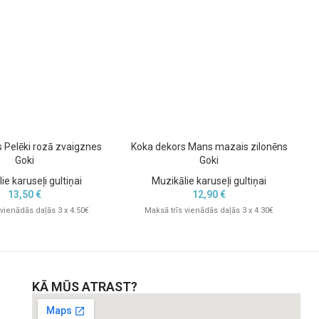
 Pelēki rozā zvaigznes
Koka dekors Mans mazais zilonēns
K
Goki
Goki
ie karuseļi gultiņai
Muzikālie karuseļi gultiņai
13,50
€
12,90
€
 vienādās daļās 3 x 4.50€
Maksā trīs vienādās daļās 3 x 4.30€
KĀ MŪS ATRAST?