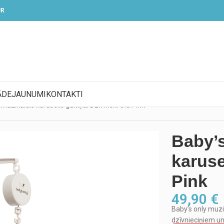
UR
ĀDE
JAUNUMI
KONTAKTI
muzikālais karuselis gultiņai Dzīvnieki Old Pink
Baby’s
karuse
Pink
49,90
€
Baby’s only muzik
dzīvnieciņiem un