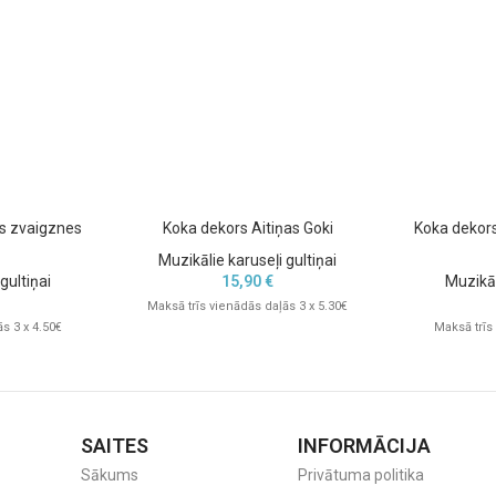
darot to par daudzpusīgu izvēli
as zvaigznes
Koka dekors Aitiņas Goki
Koka dekors
Muzikālie karuseļi gultiņai
gultiņai
15,90
€
Muzikāl
Maksā trīs vienādās daļās 3 x 5.30€
s 3 x 4.50€
Maksā trīs
SAITES
INFORMĀCIJA
Sākums
Privātuma politika