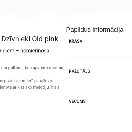
Papildus informācija
 Dzīvnieki Old pink
KRĀSA
kariņiem – nomierinoša
nu gultiņai, kas apvieno dizainu,
RAŽOTĀJS
gan praktiski noderīgs, palīdzot
ienota ar klasisko melodiju “It’s a
VECUMS