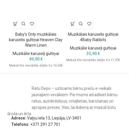
Baby’s Only muzikālais
Muzikālais karuselis gultiņai
Mu
karuselis gultiņai Heaven Clay
4Baby Rabbits
Warm Linen
Muzikālie karuseļi gultiņai
M
Muzikālie karuseļi gultiņai
35,90
€
49,90
€
Maksā trīs vienādās daļās 3 x 11.97€
Mak
Maksā trīs vienādās daļās 3 x 16.63€
Ratu Depo – uzticams bērnu preču e-veikals
jaunajiem vecākiem. Pie mums atradīsiet bērnu
ratus, autokrēsliņus, rotaļlietas, barošanas un
aprūpes preces. Viss, lai ikdiena ar mazuli būtu
droša un ērta.
Adrese:
Vaļņu iela 13, Liepāja, LV-3401
Telefons:
+371 291 27 701