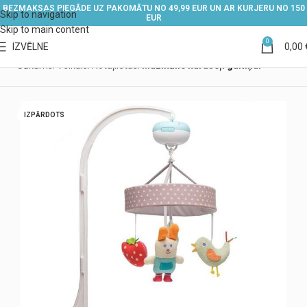
BEZMAKSAS PIEGĀDE UZ PAKOMĀTU NO 49,99 EUR UN AR KURJERU NO 150
Skip to navigation
EUR
Skip to main content
0
IZVĒLNE
0,00
Sākums
Veikals
Rotaļlietas
Muzikālie karuseļi gultiņai
IZPĀRDOTS