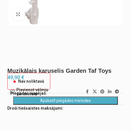
Noklikšķiniet, lai palielinātu
Muzikālais karuselis Garden Taf Toys
49,90
€
Nav noliktavā
Pievienot vēlmju
Piegādes iespējas:
sarakstam
Apskatīt piegādes metodes
Droši tiešsaistes maksājumi: