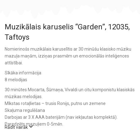
Muzikālais karuselis “Garden”, 12035,
Taftoys
Nomierinošs muzikālais karuselītis ar 30 minūšu klasisko mūziku
mazuļa maņām, izziņas prasmēm un emocionālās inteliģences
attīstībai.
Sīkāka informācija
8 melodijas
30 minūtes Mocarta, Šūmaņa, Vivaldi un citu komponistu klasiskās
mūzikas melodijas.
Mīkstas rotaļlietas – trusis Ronijs, putns un zemene
Skaļuma regulēšana
Darbojas ar 3 X AAA baterijām (nav iekļautas komplektā).
Paredzēts mazuļiem 0-5mēn.
Rādīt vairāk