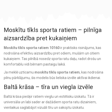
Moskītu tīkls sporta ratiem – pilnīga
aizsardzība pret kukaiņiem
Moskītu tīkls sporta ratiem 10160
ir praktisks risinājums, kas
nodrošina efektīvu aizsardzību pret odiem, mušām un citiem
kukaiņiem. Tas pilnībā nosedz sporta ratu daļu, radot drošu un
komfortablu vidi bērnam pastaigu laikā.
Ja meklē uzticamu
moskītu tīklu sporta ratiem
, kas nodrošina
pilnu pārklājumu, šis modelis būs lieliska izvēle aktīvai ikdienai.
Baltā krāsa – tīra un viegla izvēle
Baltā krāsa piešķir ratiem vieglu un estētisku izskatu. Tā ir
universāla un labi sader ar dažādiem sporta ratu dizainiem,
vienlaikus saglabājot vizuāli tīru un sakoptu izskatu.