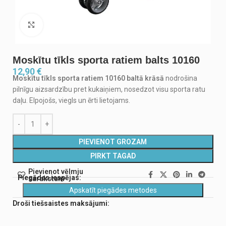
Noklikšķiniet, lai palielinātu
Moskītu tīkls sporta ratiem balts 10160
12,90
€
Moskītu tīkls sporta ratiem 10160 baltā krāsā
nodrošina
pilnīgu aizsardzību pret kukaiņiem, nosedzot visu sporta ratu
daļu. Elpojošs, viegls un ērti lietojams.
PIEVIENOT GROZAM
PIRKT TAGAD
Pievienot vēlmju
Piegādes iespējas:
sarakstam
Apskatīt piegādes metodes
Droši tiešsaistes maksājumi: