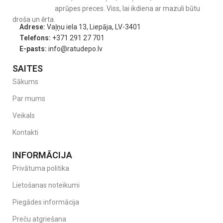
nodrošināt mierīgas un drošas pastaigas jebkurā laikā.
aprūpes preces. Viss, lai ikdiena ar mazuli būtu
droša un ērta.
Produkta attēlā redzamais krāsu tonis var nedaudz atšķirties no
Adrese:
Vaļņu iela 13, Liepāja, LV-3401
reālās preces.
Telefons:
+371 291 27 701
E-pasts:
info@ratudepo.lv
SAITES
Sākums
Par mums
Veikals
Kontakti
INFORMĀCIJA
Privātuma politika
Lietošanas noteikumi
Piegādes informācija
Preču atgriešana