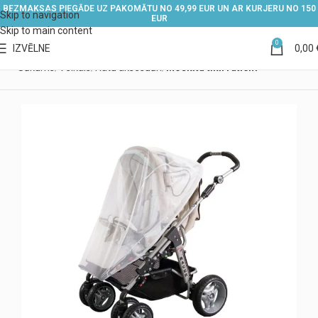
BEZMAKSAS PIEGĀDE UZ PAKOMĀTU NO 49,99 EUR UN AR KURJERU NO 150
Skip to navigation
EUR
Skip to main content
0
IZVĒLNE
0,00
Sākums
Veikals
Ratu aksesuāri
Moskītu tīkli ratiem