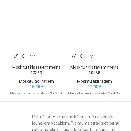
moskītu tīklu ratiem
par neaizstājamu piederumu vasaras
sezonā un ceļojumos.
Vienkārša uzstādīšana un kopšana
Tīklu ir viegli uzvilkt un noņemt, kas ļauj to izmantot bez
sarežģījumiem. To var mazgāt veļasmašīnā līdz 40 °C, nodrošinot
tīru un higiēnisku vidi bērnam.
Galvenās priekšrocības
Moskītu tīkls ratiem melns
Moskītu tīkls ratiem melns
pilnīga aizsardzība pret kukaiņiem;
10369
10368
paredzēts sporta ratiem;
Moskītu tīkli ratiem
Moskītu tīkli ratiem
pilns pārklājums visai ratu daļai;
16,90
€
12,90
€
elpojošs un viegls materiāls;
Maksā trīs vienādās daļās 3 x 5.63€
Maksā trīs vienādās daļās 3 x 4.30€
Mak
mazgājams līdz 40 °C;
piemērots ikdienas lietošanai.
Ideāli piemērots vasaras pastaigām
Ratu Depo – uzticams bērnu preču e-veikals
Moskītu tīkls sporta ratiem
ir neaizvietojams aksesuārs siltajā
jaunajiem vecākiem. Pie mums atradīsiet bērnu
laikā, kad kukaiņi var traucēt bērna komfortu. Tas palīdz
ratus, autokrēsliņus, rotaļlietas, barošanas un