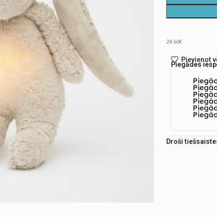
24.60€
Pievienot 
Piegādes iesp
Piegā
Piegād
Piegā
Piegād
Piegā
Piegād
Droši tiešsaist