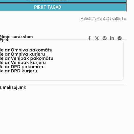
PIRKT TAGAD
Maksā trīs vienādās daļās 3 x
vēlmju sarakstam
ējas:
de ar Omniva pakomātu
e ar Omniva kurjeru
de ar Venipak pakomātu
e ar Venipak kurjeru
de ar DPD pakomātu
e ar DPD kurjeru
es maksājumi: