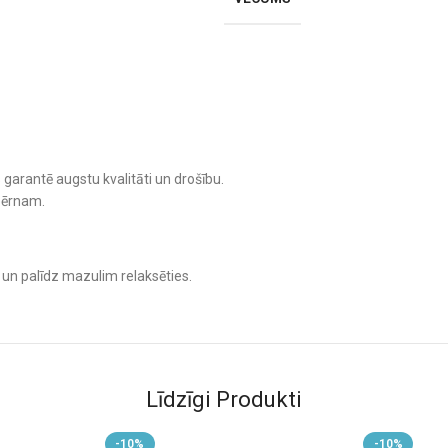
 garantē augstu kvalitāti un drošību.
ērnam.
ā un palīdz mazulim relaksēties.
Līdzīgi Produkti
-10%
-10%