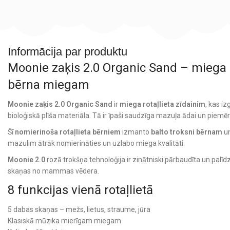
Informācija par produktu
Moonie zaķis 2.0 Organic Sand – miega 
bērna miegam
Moonie zaķis 2.0 Organic Sand
ir
miega rotaļlieta zīdainim
, kas i
bioloģiskā plīša materiāla. Tā ir īpaši saudzīga mazuļa ādai un piemēr
Šī
nomierinoša rotaļlieta bērniem
izmanto
balto troksni bērnam
un
mazulim ātrāk nomierināties un uzlabo miega kvalitāti.
Moonie 2.0
rozā trokšņa tehnoloģija ir zinātniski pārbaudīta un palīdz
skaņas no mammas vēdera.
8 funkcijas vienā rotaļlietā
5 dabas skaņas – mežs, lietus, straume, jūra
Klasiskā mūzika mierīgam miegam