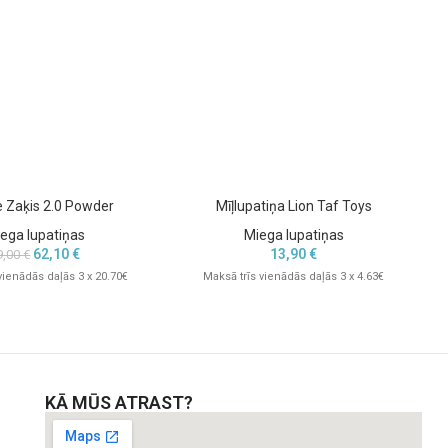
 Zaķis 2.0 Powder
Mīļlupatiņa Lion Taf Toys
ega lupatiņas
Miega lupatiņas
62,10
€
13,90
€
9,00
€
vienādās daļās 3 x 20.70€
Maksā trīs vienādās daļās 3 x 4.63€
KĀ MŪS ATRAST?