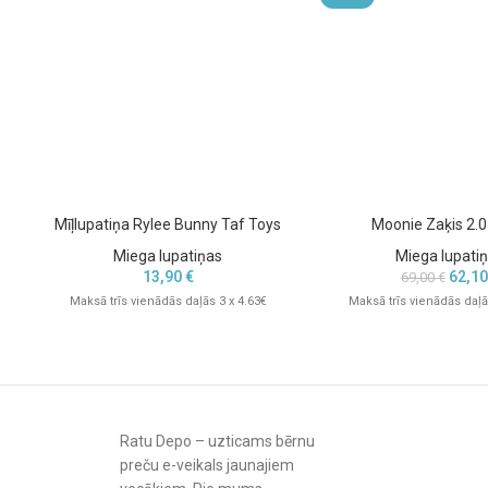
✔ Ideāla dāvana jaundzimušajam
Mīļlupatiņa Rylee Bunny Taf Toys
Moonie Zaķis 2.0
Miega lupatiņas
Miega lupati
13,90
€
62,1
69,00
€
Maksā trīs vienādās daļās 3 x 4.63€
Maksā trīs vienādās daļā
Ratu Depo – uzticams bērnu
preču e-veikals jaunajiem