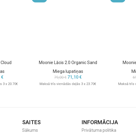
 Cloud
Moonie Lācis 2.0 Organic Sand
Moonie
ņas
Miega lupatiņas
Mi
0
€
71,10
€
79,00
€
6
s 3 x 20.70€
Maksā trīs vienādās daļās 3 x 23.70€
Maksā trīs 
SAITES
INFORMĀCIJA
Sākums
Privātuma politika