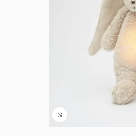
Noklikšķiniet, lai palielinātu