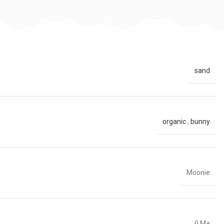
sand
organic
,
bunny
Moonie
0 M+