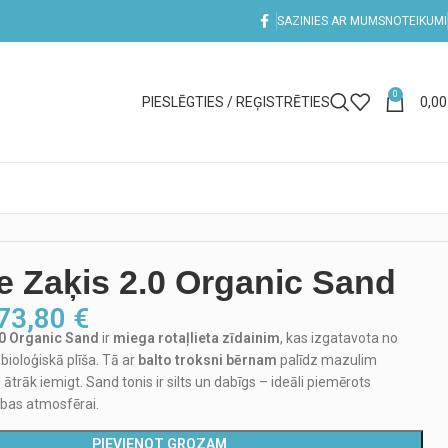
SAZINIES AR MUMS
NOTEIKUMI
0
PIESLĒGTIES / REĢISTRĒTIES
0,0
 Zaķis 2.0 Organic Sand
73,80
€
.0 Organic Sand
ir
miega rotaļlieta zīdainim
, kas izgatavota no
bioloģiskā plīša. Tā ar
balto troksni bērnam
palīdz mazulim
ātrāk iemigt. Sand tonis ir silts un dabīgs – ideāli piemērots
abas atmosfērai.
PIEVIENOT GROZAM