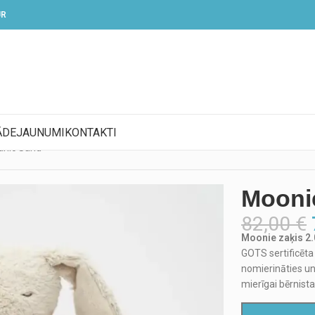
UR
ĀDE
JAUNUMI
KONTAKTI
anic Sand
Moonie
82,00
€
Moonie zaķis 2
GOTS sertificēta 
nomierināties un 
mierīgai bērnist