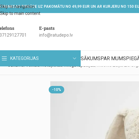
Skip to navigation
EZMAKSAS PIEGĀDE UZ PAKOMĀTU NO 49,99 EUR UN AR KURJERU NO 150 E
Skip to main content
elefons
E-pasts
37129127701
info@ratudepo.lv
SĀKUMS
PAR MUMS
PIEG
KATEGORIJAS
Sākums
Veikals
Rotaļlietas
Miega lupatiņas
Moonie Zaķis 2.0 Org
-10%