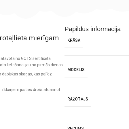
Papildus informācija
rotaļlieta mierīgam
KRĀSA
zgatavota no GOTS sertificēta
ota lietošanai jau no pirmās dienas.
MODELIS
 dabiskas skaņas, kas palīdz
 zīdaiņiem justies droši, atdarinot
RAŽOTĀJS
VECUMS