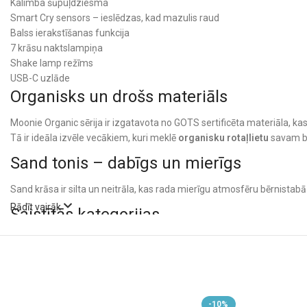
Kalimba šūpuļdziesma
Smart Cry sensors – ieslēdzas, kad mazulis raud
Balss ierakstīšanas funkcija
7 krāsu naktslampiņa
Shake lamp režīms
USB-C uzlāde
Organisks un drošs materiāls
Moonie Organic sērija ir izgatavota no GOTS sertificēta materiāla, kas
Tā ir ideāla izvēle vecākiem, kuri meklē
organisku rotaļlietu
savam b
Sand tonis – dabīgs un mierīgs
Sand krāsa ir silta un neitrāla, kas rada mierīgu atmosfēru bērnistab
Rādīt vairāk
Saistītās kategorijas
Moonie rotaļlietas
Rotaļlietas
✔ GOTS sertificēts materiāls
✔ Piemērots no dzimšanas
✔ Palīdz mazulim ātrāk iemigt
-10%