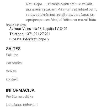
Ratu Depo – uzticams bērnu preču e-veikals
jaunajiem vecākiem. Pie mums atradīsiet bērnu
ratus, autokrēsliņus, rotaļlietas, barošanas un
aprūpes preces. Viss, lai ikdiena ar mazuli būtu
droša un ērta.
Adrese:
Vaļņu iela 13, Liepāja, LV-3401
Telefons:
+371 291 27 701
E-pasts:
info@ratudepo.lv
SAITES
Sākums
Par mums
Veikals
Kontakti
INFORMĀCIJA
Privātuma politika
Lietošanas noteikumi