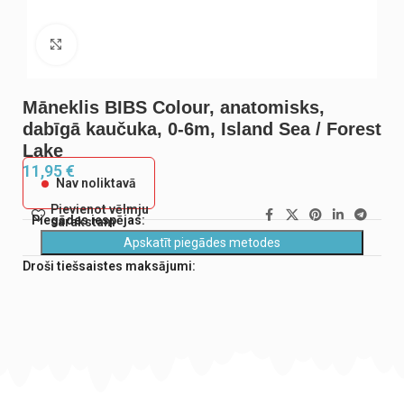
Noklikšķiniet, lai palielinātu
Māneklis BIBS Colour, anatomisks,
dabīgā kaučuka, 0-6m, Island Sea / Forest
Lake
11,95
€
Nav noliktavā
Pievienot vēlmju
Piegādes iespējas:
sarakstam
Apskatīt piegādes metodes
Droši tiešsaistes maksājumi: