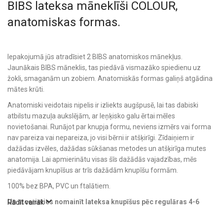
BIBS lateksa māneklīši COLOUR,
anatomiskas formas.
Iepakojumā jūs atradīsiet 2 BIBS anatomiskos mānekļus.
Jaunākais BIBS māneklis, tas piedāvā vismazāko spiedienu uz
žokli, smaganām un zobiem. Anatomiskās formas galiņš atgādina
mātes krūti.
Anatomiski veidotais nipelis ir izliekts augšpusē, lai tas dabiski
atbilstu mazuļa aukslējām, ar leņķisko galu ērtai mēles
novietošanai. Runājot par knupja formu, neviens izmērs vai forma
nav pareiza vai nepareiza, jo visi bērni ir atšķirīgi. Zīdaiņiem ir
dažādas izvēles, dažādas sūkšanas metodes un atšķirīga mutes
anatomija. Lai apmierinātu visas šīs dažādās vajadzības, mēs
piedāvājam knupīšus ar trīs dažādām knupīšu formām.
100% bez BPA, PVC un ftalātiem.
Un atcerieties nomainīt lateksa knupīšus pēc regulāras 4-6
Rādīt vairāk
nedēļu lietošanas!