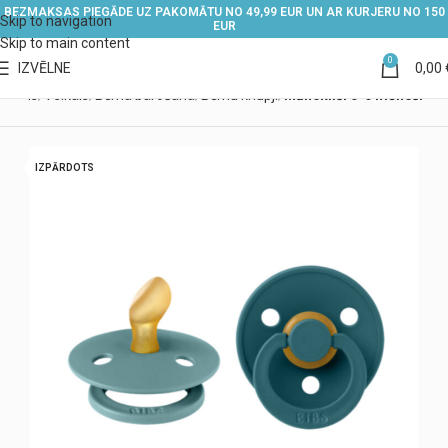
BEZMAKSAS PIEGĀDE UZ PAKOMĀTU NO 49,99 EUR UN AR KURJERU NO 150
Skip to navigation
EUR
Skip to main content
0
IZVĒLNE
0,00
ākums
Veikals
Bērna barošana
Bērnu knupji
Māneklīši 0-6 mēneši
IZPĀRDOTS