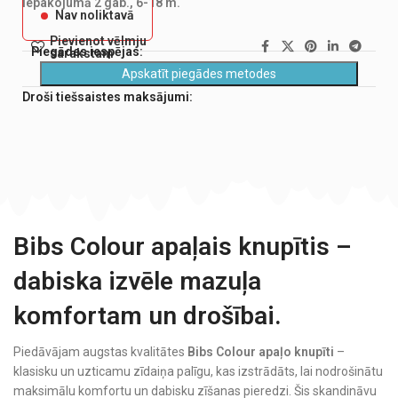
Iepakojumā 2 gab., 6-18 m.
Nav noliktavā
Pievienot vēlmju
Piegādes iespējas:
sarakstam
Apskatīt piegādes metodes
Droši tiešsaistes maksājumi:
Bibs Colour apaļais knupītis –
dabiska izvēle mazuļa
komfortam un drošībai.
Piedāvājam augstas kvalitātes
Bibs Colour apaļo knupīti
–
klasisku un uzticamu zīdaiņa palīgu, kas izstrādāts, lai nodrošinātu
maksimālu komfortu un dabisku zīšanas pieredzi. Šis skandināvu