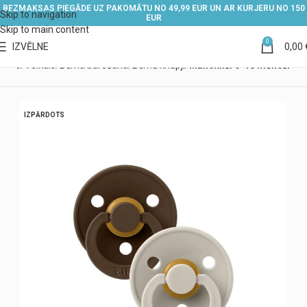
BEZMAKSAS PIEGĀDE UZ PAKOMĀTU NO 49,99 EUR UN AR KURJERU NO 150
Skip to navigation
EUR
Skip to main content
0
IZVĒLNE
0,00
kums
Veikals
Bērna barošana
Bērnu knupji
Māneklīši 6-18 mēneši
IZPĀRDOTS