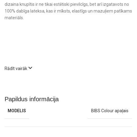
dizaina knupītis ir ne tikai estētiski pievilcīgs, bet arī izgatavots no
100% dabīga lateksa, kas ir mīksts, elastīgs un mazuļiem patīkams
materiāls.
Rādīt vairāk
Papildus informācija
Kāpēc izvēlēties Bibs Colour apaļo
MODELIS
BIBS Colour apaļais
knupīti?
Dabisks un drošs materiāls
– izgatavots no 100% dabīga lateksa,