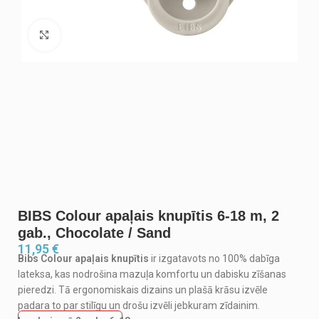
Noklikšķiniet, lai palielinātu
BIBS Colour apaļais knupītis 6-18 m, 2
gab., Chocolate / Sand
11,95
€
Bibs Colour apaļais knupītis
ir izgatavots no 100% dabīga
lateksa, kas nodrošina mazuļa komfortu un dabisku zīšanas
pieredzi. Tā ergonomiskais dizains un plašā krāsu izvēle
padara to par stilīgu un drošu izvēli jebkuram zīdainim.