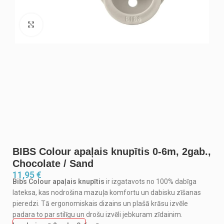
Noklikšķiniet, lai palielinātu
BIBS Colour apaļais knupītis 0-6m, 2gab.,
Chocolate / Sand
11,95
€
Bibs Colour apaļais knupītis
ir izgatavots no 100% dabīga
lateksa, kas nodrošina mazuļa komfortu un dabisku zīšanas
pieredzi. Tā ergonomiskais dizains un plašā krāsu izvēle
padara to par stilīgu un drošu izvēli jebkuram zīdainim.