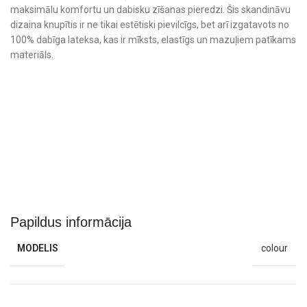
maksimālu komfortu un dabisku zīšanas pieredzi. Šis skandināvu
dizaina knupītis ir ne tikai estētiski pievilcīgs, bet arī izgatavots no
100% dabīga lateksa, kas ir mīksts, elastīgs un mazuļiem patīkams
materiāls.
Papildus informācija
MODELIS
colour
Kāpēc izvēlēties Bibs Colour apaļo
knupīti?