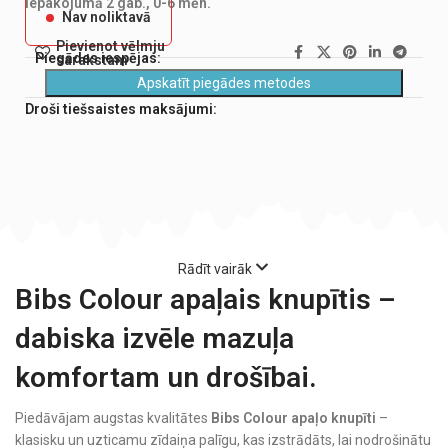
Iepakojumā 2 gab., 0-6 mēn.
Nav noliktavā
Pievienot vēlmju
Piegādes iespējas:
sarakstam
Apskatīt piegādes metodes
Droši tiešsaistes maksājumi:
Rādīt vairāk
Bibs Colour apaļais knupītis –
dabiska izvēle mazuļa
komfortam un drošībai.
Piedāvājam augstas kvalitātes
Bibs Colour apaļo knupīti
–
klasisku un uzticamu zīdaiņa palīgu, kas izstrādāts, lai nodrošinātu