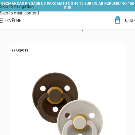
BEZMAKSAS PIEGĀDE UZ PAKOMĀTU NO 49,99 EUR UN AR KURJERU NO 150
Skip to navigation
EUR
Skip to main content
0
IZVĒLNE
0,00
ākums
Veikals
Bērna barošana
Bērnu knupji
Māneklīši 0-6 mēneši
IZPĀRDOTS