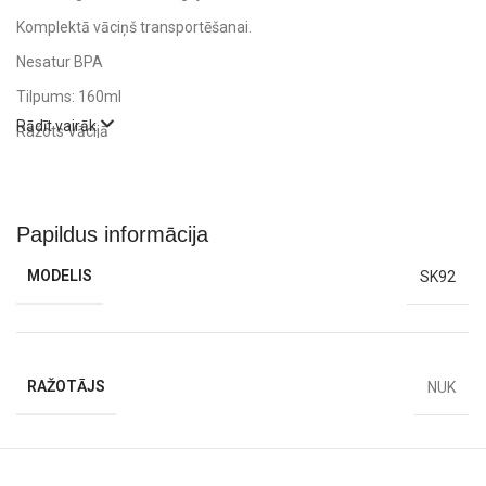
Komplektā vāciņš transportēšanai.
Nesatur BPA
Tilpums: 160ml
Rādīt vairāk
Ražots Vācijā
Papildus informācija
MODELIS
SK92
RAŽOTĀJS
NUK