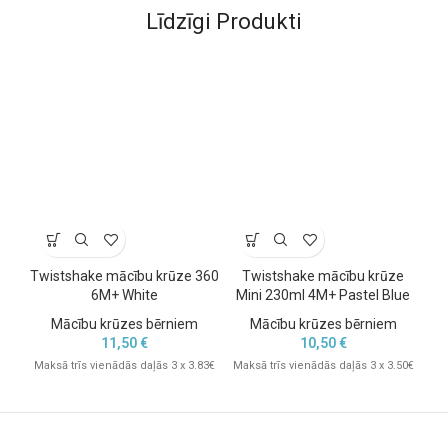
Līdzīgi Produkti
Twistshake mācību krūze 360
Twistshake mācību krūze
6M+ White
Mini 230ml 4M+ Pastel Blue
M
Mācību krūzes bērniem
Mācību krūzes bērniem
11,50
€
10,50
€
Maksā trīs vienādās daļās 3 x 3.83€
Maksā trīs vienādās daļās 3 x 3.50€
Mak