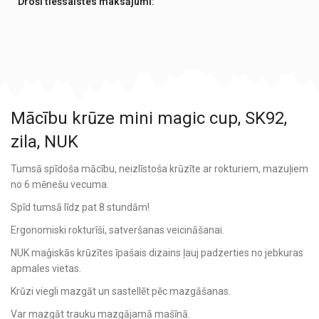
Droši tiešsaistes maksājumi:
Mācību krūze mini magic cup, SK92,
zila, NUK
Tumsā spīdoša mācību, neizlīstoša krūzīte ar rokturiem, mazuļiem
no 6 mēnešu vecuma.
Spīd tumsā līdz pat 8 stundām!
Ergonomiski rokturīši, satveršanas veicināšanai.
NUK maģiskās krūzītes īpašais dizains ļauj padzerties no jebkuras
apmales vietas.
Krūzi viegli mazgāt un sastellēt pēc mazgāšanas.
Var mazgāt trauku mazgājamā mašīnā.