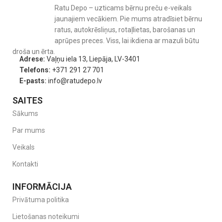
Ratu Depo – uzticams bērnu preču e-veikals
jaunajiem vecākiem. Pie mums atradīsiet bērnu
ratus, autokrēsliņus, rotaļlietas, barošanas un
aprūpes preces. Viss, lai ikdiena ar mazuli būtu
droša un ērta.
Adrese:
Vaļņu iela 13, Liepāja, LV-3401
Telefons:
+371 291 27 701
E-pasts:
info@ratudepo.lv
SAITES
Sākums
Par mums
Veikals
Kontakti
INFORMĀCIJA
Privātuma politika
Lietošanas noteikumi