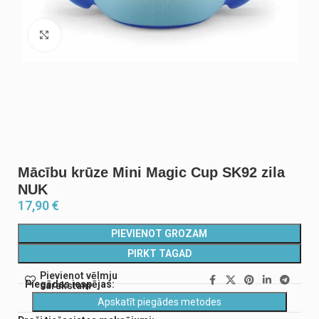
Noklikšķiniet, lai palielinātu
Mācību krūze Mini Magic Cup SK92 zila
NUK
17,90
€
PIEVIENOT GROZAM
PIRKT TAGAD
Pievienot vēlmju
Piegādes iespējas:
sarakstam
Apskatīt piegādes metodes