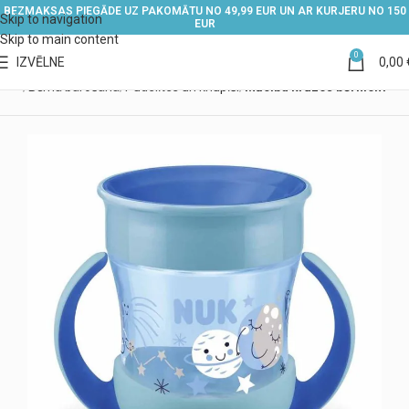
BEZMAKSAS PIEGĀDE UZ PAKOMĀTU NO 49,99 EUR UN AR KURJERU NO 150
Skip to navigation
EUR
Skip to main content
0
IZVĒLNE
0,00
kals
Bērna barošana
Pudelītes un knupīši
Mācību krūzes bērniem