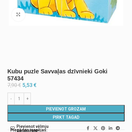
Noklikšķiniet, lai palielinātu
Kubu puzle Savvaļas dzīvnieki Goki
57434
7,90
€
5,53
€
PIEVIENOT GROZAM
PIRKT TAGAD
Pievienot vēlmju
Piegādes iespējas:
sarakstam