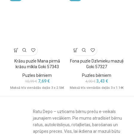
Krāsu puzle Mana pirmā
Fona puzle Dzīvnieku mazuļi
krāsu mīkla Goki 57343
Goki 57327
Puzles bērniem
Puzles bērniem
7,69
€
3,43
€
10,99
€
4,90
€
Maksā trīs vienādās daļās 3 x 2.56€
Maksā trīs vienādās daļās 3 x 1.14€
Mak
Ratu Depo – uzticams bērnu preču e-veikals
jaunajiem vecākiem. Pie mums atradīsiet bērnu
ratus, autokrēsliņus, rotaļlietas, barošanas un
aprūpes preces. Viss, lai ikdiena ar mazuli būtu