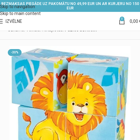
BEZMAKSAS PIEGĀDE UZ PAKOMĀTU NO 49,99 EUR UN AR KURJERU NO 150
Skip to navigation
EUR
Skip to main content
0
IZVĒLNE
0,00
Sākums
Veikals
Rotaļlietas
Puzles bērniem
-30%