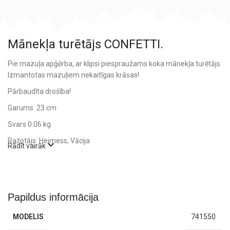
Mānekļa turētājs CONFETTI.
Pie mazuļa apģērba, ar klipsi piespraužams koka mānekļa turētājs.
Izmantotas mazuļiem nekaitīgas krāsas!
Pārbaudīta drošība!
Garums 23 cm
Svars 0.06 kg
Ražotājs: Heimess, Vācija
Rādīt vairāk
Papildus informācija
MODELIS
741550