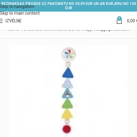
BEZMAKSAS PIEGĀDE UZ PAKOMĀTU NO 49,99 EUR UN AR KURJERU NO 150
Skip to navigation
EUR
Skip to main content
0
IZVĒLNE
0,00
Sākums
Veikals
Bērna barošana
Bērnu knupji
Knupju piederumi