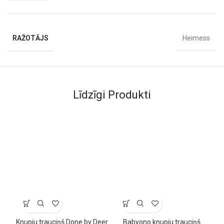
RAŽOTĀJS
Heimess
Līdzīgi Produkti
Knupju trauciņš Done by Deer
Babyono knupju trauciņš