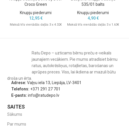
Croco Green
535/01 balts
Knupju piederumi
Knupju piederumi
12,95
€
4,90
€
Maksā trīs vienādās daļās 3 x 4.32€
Maksā trīs vienādās daļās 3 x 1.63€
Mak
Ratu Depo – uzticams bērnu preču e-veikals
jaunajiem vecākiem. Pie mums atradīsiet bērnu
ratus, autokrēsliņus, rotaļlietas, barošanas un
aprūpes preces. Viss, lai ikdiena ar mazuli būtu
droša un ērta.
Adrese:
Vaļņu iela 13, Liepāja, LV-3401
Telefons:
+371 291 27 701
E-pasts:
info@ratudepo.lv
SAITES
Sākums
Par mums