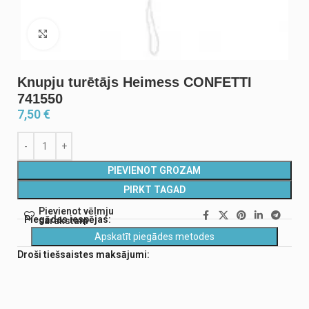
Noklikšķiniet, lai palielinātu
Knupju turētājs Heimess CONFETTI
741550
7,50
€
PIEVIENOT GROZAM
PIRKT TAGAD
Pievienot vēlmju
Piegādes iespējas:
sarakstam
Apskatīt piegādes metodes
Droši tiešsaistes maksājumi: