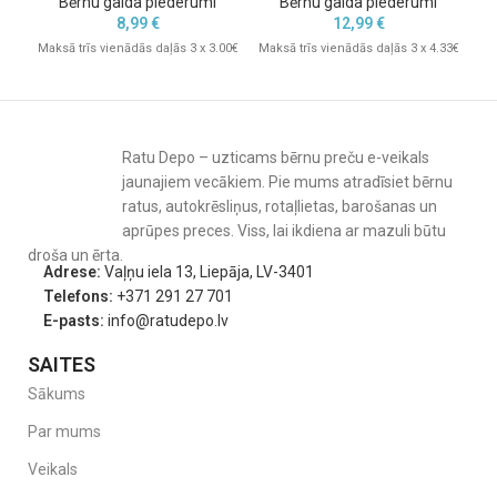
Bērnu galda piederumi
Bērnu galda piederumi
8,99
€
12,99
€
Maksā trīs vienādās daļās 3 x 3.00€
Maksā trīs vienādās daļās 3 x 4.33€
Mak
Ratu Depo – uzticams bērnu preču e-veikals
jaunajiem vecākiem. Pie mums atradīsiet bērnu
ratus, autokrēsliņus, rotaļlietas, barošanas un
aprūpes preces. Viss, lai ikdiena ar mazuli būtu
droša un ērta.
Adrese:
Vaļņu iela 13, Liepāja, LV-3401
Telefons:
+371 291 27 701
E-pasts:
info@ratudepo.lv
SAITES
Sākums
Par mums
Veikals