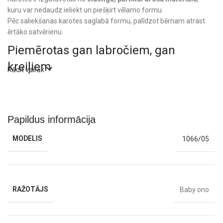
kuru var nedaudz ieliekt un piešķirt vēlamo formu.
Pēc saliekšanas karotes saglabā formu, palīdzot bērnam atrast
ērtāko satvērienu.
Piemērotas gan labročiem, gan
kreiļiem
Rādīt vairāk
Universālais dizains karotes kreiļiem un labročiem, pielāgojoties
katra bērna individuālajām kustībām.
Veicina patstāvību un smalko
Papildus informācija
motoriku
MODELIS
1066/05
Karotes palīdz attīstīt satveršanas prasmes,
roku–acu koordināciju un veicina bērna patstāvību ēšanas laikā.
Drošas un viegli kopjamas
RAŽOTĀJS
Baby ono
Silikona karotes bērniem ir izgatavotas no
BPA nesaturošiem
,
netoksiskiem materiāliem, kas ir droši lietošanai ikdienā.
Tās var mazgāt ar rokām vai trauku mazgājamā mašīnā.