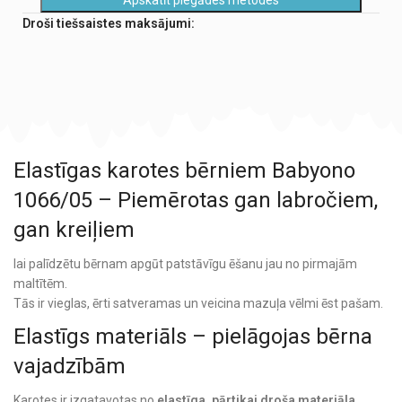
Droši tiešsaistes maksājumi:
Elastīgas karotes bērniem Babyono
1066/05 – Piemērotas gan labročiem,
gan kreiļiem
lai palīdzētu bērnam apgūt patstāvīgu ēšanu jau no pirmajām
maltītēm.
Tās ir vieglas, ērti satveramas un veicina mazuļa vēlmi ēst pašam.
Elastīgs materiāls – pielāgojas bērna
vajadzībām
Karotes ir izgatavotas no
elastīga, pārtikai droša materiāla
,