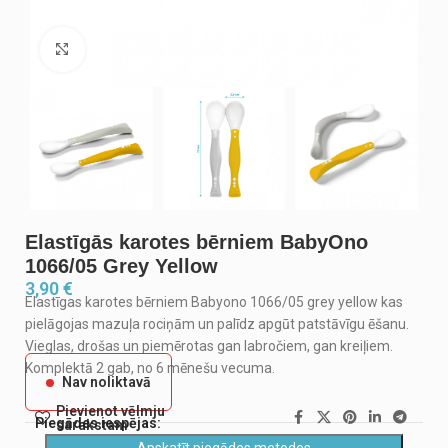
Noklikšķiniet, lai palielinātu
Elastīgās karotes bērniem BabyOno
1066/05 Grey Yellow
3,90
€
Elastīgas karotes bērniem Babyono 1066/05 grey yellow kas
pielāgojas mazuļa rociņām un palīdz apgūt patstāvīgu ēšanu.
Vieglas, drošas un piemērotas gan labročiem, gan kreiļiem.
Komplektā 2 gab, no 6 mēnešu vecuma.
Nav noliktavā
Pievienot vēlmju
Piegādes iespējas:
sarakstam
Apskatīt piegādes metodes