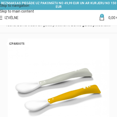
BEZMAKSAS PIEGĀDE UZ PAKOMĀTU NO 49,99 EUR UN AR KURJERU NO 150
Skip to navigation
EUR
Skip to main content
0
IZVĒLNE
0,00
 barošana
Bērnu trauki un galda piederumi
Bērnu galda piederumi
IZPĀRDOTS