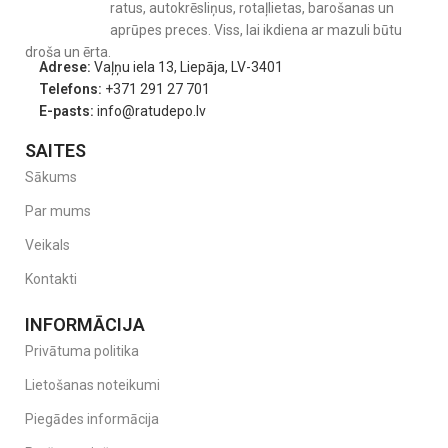
ratus, autokrēsliņus, rotaļlietas, barošanas un
aprūpes preces. Viss, lai ikdiena ar mazuli būtu
droša un ērta.
Adrese:
Vaļņu iela 13, Liepāja, LV-3401
Telefons:
+371 291 27 701
E-pasts:
info@ratudepo.lv
SAITES
Sākums
Par mums
Veikals
Kontakti
INFORMĀCIJA
Privātuma politika
Lietošanas noteikumi
Piegādes informācija