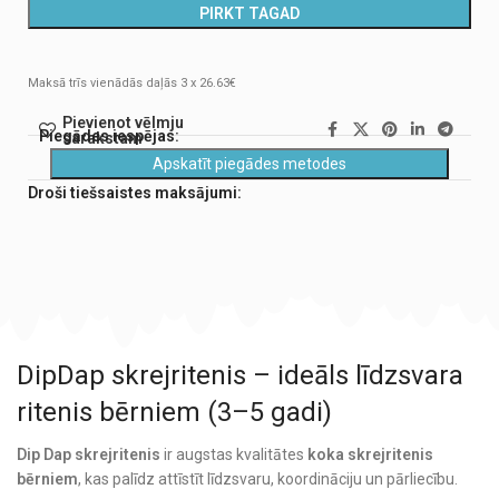
PIRKT TAGAD
Maksā trīs vienādās daļās 3 x 26.63€
Pievienot vēlmju
Piegādes iespējas:
sarakstam
Apskatīt piegādes metodes
Droši tiešsaistes maksājumi:
DipDap skrejritenis – ideāls līdzsvara
ritenis bērniem (3–5 gadi)
Dip Dap skrejritenis
ir augstas kvalitātes
koka skrejritenis
bērniem
, kas palīdz attīstīt līdzsvaru, koordināciju un pārliecību.