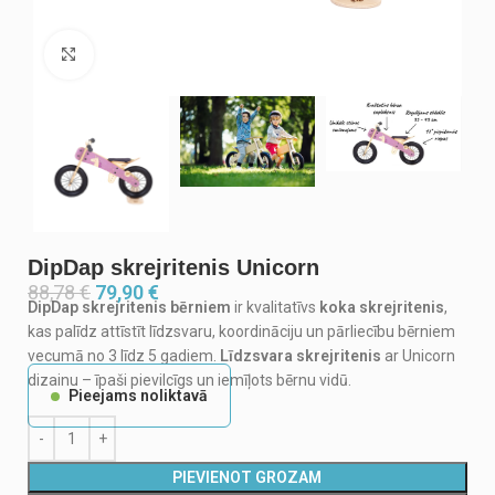
Noklikšķiniet, lai palielinātu
DipDap skrejritenis Unicorn
88,78
€
79,90
€
DipDap skrejritenis bērniem
ir kvalitatīvs
koka skrejritenis
,
kas palīdz attīstīt līdzsvaru, koordināciju un pārliecību bērniem
vecumā no 3 līdz 5 gadiem.
Līdzsvara skrejritenis
ar Unicorn
dizainu – īpaši pievilcīgs un iemīļots bērnu vidū.
Pieejams noliktavā
PIEVIENOT GROZAM