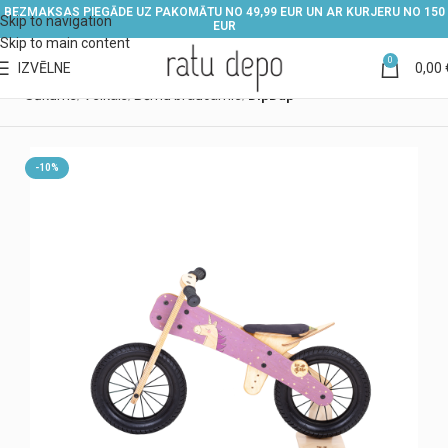
BEZMAKSAS PIEGĀDE UZ PAKOMĀTU NO 49,99 EUR UN AR KURJERU NO 150
Skip to navigation
EUR
Skip to main content
0
IZVĒLNE
0,00
Sākums
Veikals
Bērnu braucamie
DipDap
-10%