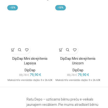
✔ Ideāls pirmais skrejritenis
-10%
-10%
-
DipDap Mini skrejritenis
DipDap Mini skrejritenis
Lapsiņa
Unicorn
DipDap
DipDap
79,90
€
79,90
€
88,78
€
88,78
€
Maksā trīs vienādās daļās 3 x 26.63€
Maksā trīs vienādās daļās 3 x 26.63€
Mak
Ratu Depo – uzticams bērnu preču e-veikals
jaunajiem vecākiem. Pie mums atradīsiet bērnu