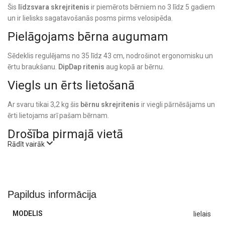
Šis
līdzsvara skrejritenis
ir piemērots bērniem no 3 līdz 5 gadiem
un ir lielisks sagatavošanās posms pirms velosipēda.
Pielāgojams bērna augumam
Sēdeklis regulējams no 35 līdz 43 cm, nodrošinot ergonomisku un
ērtu braukšanu.
DipDap ritenis
aug kopā ar bērnu.
Viegls un ērts lietošanā
Ar svaru tikai 3,2 kg šis
bērnu skrejritenis
ir viegli pārnēsājams un
ērti lietojams arī pašam bērnam.
Drošība pirmajā vietā
Rādīt vairāk
Stūres pagrieziena ierobežojums
Aizsardzība pret pirkstu iespiešanu
Stabila konstrukcija
Komfortabla braukšana
Papildus informācija
12 collu pneimatiskās riepas nodrošina vienmērīgu un komfortablu
MODELIS
lielais
braukšanu gan uz gluda, gan nelīdzena seguma.