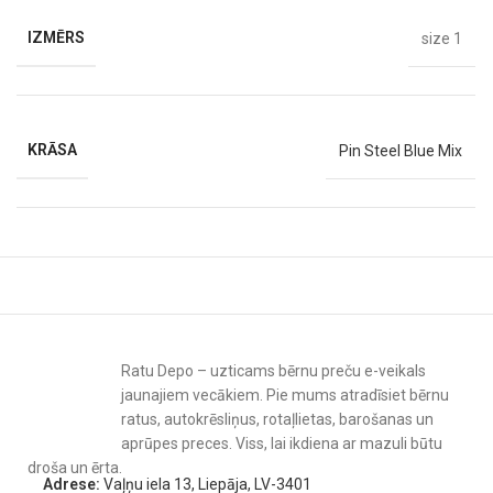
mierinājumu.
IZMĒRS
size 1
Vairoga dizains veidots tā, lai samazinātu ādas kairinājumu
–
tas nodrošina gaisa cirkulāciju un pasargā mazuļa sejiņu no
mitruma uzkrāšanās. Visi materiāli ir
100% pārtikas kvalitātes,
nesatur BPA
un atbilst stingrākajiem
drošības standartiem EN
1400+A2
.
KRĀSA
Pin Steel Blue Mix
VECUMS
0-6 M
Ratu Depo – uzticams bērnu preču e-veikals
jaunajiem vecākiem. Pie mums atradīsiet bērnu
ratus, autokrēsliņus, rotaļlietas, barošanas un
aprūpes preces. Viss, lai ikdiena ar mazuli būtu
droša un ērta.
Adrese:
Vaļņu iela 13, Liepāja, LV-3401