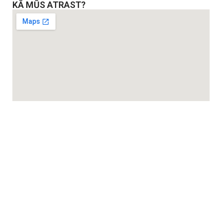
KĀ MŪS ATRAST?
Izmērs un lietošana: