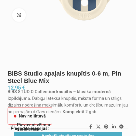
Noklikšķiniet, lai palielinātu
BIBS Studio apaļais knupītis 0-6 m, Pin
Steel Blue Mix
12,95
€
BIBS STUDIO Collection knupītis – klasika modernā
izpildījumā.
Dabīgā lateksa knupītis, mīksta forma un stilīgs
dizains nodrošina maksimālu komfortu un drošību mazulim jau
no pirmajām dzīves dienām.
Komplektā 2 gab.
Nav noliktavā
Pievienot vēlmju
Piegādes iespējas:
sarakstam
Apskatīt piegādes metodes