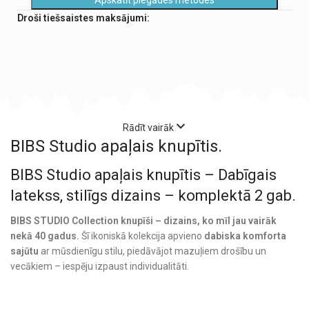
Droši tiešsaistes maksājumi:
Rādīt vairāk
BIBS Studio apaļais knupītis.
BIBS Studio apaļais knupītis – Dabīgais
latekss, stilīgs dizains – komplektā 2 gab.
BIBS STUDIO Collection knupīši – dizains, ko mīl jau vairāk
nekā 40 gadus.
Šī ikoniskā kolekcija apvieno
dabiska komforta
sajūtu
ar mūsdienīgu stilu, piedāvājot mazuļiem drošību un
vecākiem – iespēju izpaust individualitāti.