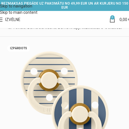
BEZMAKSAS PIEGĀDE UZ PAKOMĀTU NO 49,99 EUR UN AR KURJERU NO 150
Skip to navigation
EUR
Skip to main content
0
IZVĒLNE
0,00
ākums
Veikals
Bērna barošana
Bērnu knupji
Māneklīši 0-6 mēneši
IZPĀRDOTS