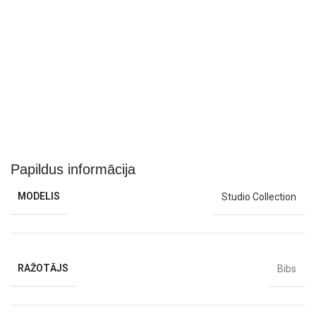
Papildus informācija
MODELIS
Studio Collection
RAŽOTĀJS
Bibs
Māneklītis izgatavots no dabīgā kaučuka lateksa
, kas imitē
mammas ādu – tas ir īpaši
mīksts, elastīgs un izturīgs pret
spiedienu
, padarot to ideāli piemērotu bērniem, kas meklē