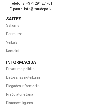
Telefons:
+371 291 27 701
E-pasts:
info@ratudepo.lv
SAITES
Sākums
Par mums
Īpašības un priekšrocības:
Veikals
Dabīgā lateksa māneklītis
– maigums un elastība zīdainim
Kontakti
Ventilējošs vairogs
– novērš kairinājumu un apsārtumu
INFORMĀCIJA
Bez BPA un ftalātiem
– 100% droši materiāli
Privātuma politika
Ražots Dānijā
– garantēta kvalitāte un uzticamība
Lietošanas noteikumi
Piegādes informācija
Preču atgriešana
Distances līgums