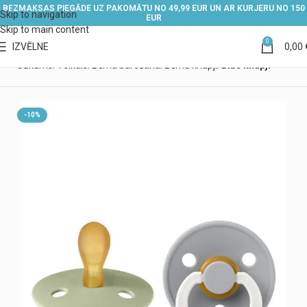
BEZMAKSAS PIEGĀDE UZ PAKOMĀTU NO 49,99 EUR UN AR KURJERU NO 150
Skip to navigation
EUR
Skip to main content
0
IZVĒLNE
0,00
Sākums
Veikals
Bērna barošana
Bērnu knupji
Bibs knupji
-10%