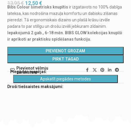
13,95
€
12,50
€
Bibs Colour simetrisks knupītis
ir izgatavots no 100% dabīga
lateksa, kas nodrošina mazuļa komfortu un dabisku zīšanas
pieredzi. Tā ergonomiskais dizains un plašā krāsu izvēle
padara to par stilīgu un drošu izvēli jebkuram zīdainim.
Iepakojumā 2 gab., 6-18 mēn. BIBS GLOW kolekcijas knupīši
ir aprīkoti ar praktisku spīdēšanas funkciju.
PIEVIENOT GROZAM
PIRKT TAGAD
Pievienot vēlmju
Piegādes iespējas:
sarakstam
Apskatīt piegādes metodes
Droši tiešsaistes maksājumi: