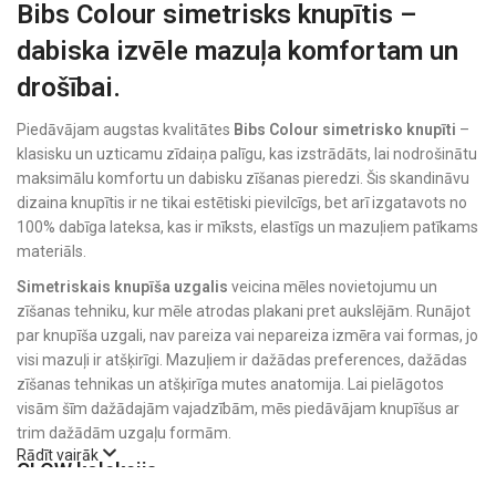
Bibs Colour simetrisks knupītis –
dabiska izvēle mazuļa komfortam un
drošībai.
Piedāvājam augstas kvalitātes
Bibs Colour simetrisko knupīti
–
klasisku un uzticamu zīdaiņa palīgu, kas izstrādāts, lai nodrošinātu
maksimālu komfortu un dabisku zīšanas pieredzi. Šis skandināvu
dizaina knupītis ir ne tikai estētiski pievilcīgs, bet arī izgatavots no
100% dabīga lateksa, kas ir mīksts, elastīgs un mazuļiem patīkams
materiāls.
Simetriskais knupīša uzgalis
veicina mēles novietojumu un
zīšanas tehniku, kur mēle atrodas plakani pret aukslējām. Runājot
par knupīša uzgali, nav pareiza vai nepareiza izmēra vai formas, jo
visi mazuļi ir atšķirīgi. Mazuļiem ir dažādas preferences, dažādas
zīšanas tehnikas un atšķirīga mutes anatomija. Lai pielāgotos
visām šīm dažādajām vajadzībām, mēs piedāvājam knupīšus ar
trim dažādām uzgaļu formām.
Rādīt vairāk
GLOW kolekcija.