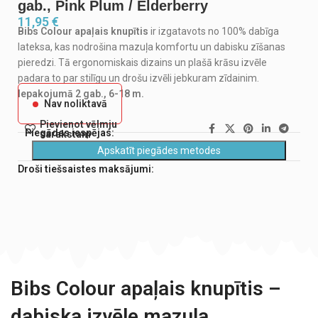
gab., Pink Plum / Elderberry
11,95
€
Bibs Colour apaļais knupītis
ir izgatavots no 100% dabīga
lateksa, kas nodrošina mazuļa komfortu un dabisku zīšanas
pieredzi. Tā ergonomiskais dizains un plašā krāsu izvēle
padara to par stilīgu un drošu izvēli jebkuram zīdainim.
Iepakojumā 2 gab., 6-18 m.
Nav noliktavā
Pievienot vēlmju
Piegādes iespējas:
sarakstam
Apskatīt piegādes metodes
Droši tiešsaistes maksājumi:
Bibs Colour apaļais knupītis –
dabiska izvēle mazuļa