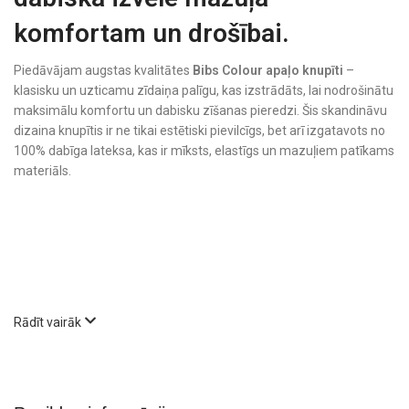
komfortam un drošībai.
Piedāvājam augstas kvalitātes
Bibs Colour apaļo knupīti
–
klasisku un uzticamu zīdaiņa palīgu, kas izstrādāts, lai nodrošinātu
maksimālu komfortu un dabisku zīšanas pieredzi. Šis skandināvu
dizaina knupītis ir ne tikai estētiski pievilcīgs, bet arī izgatavots no
100% dabīga lateksa, kas ir mīksts, elastīgs un mazuļiem patīkams
materiāls.
Rādīt vairāk