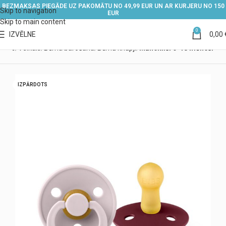
BEZMAKSAS PIEGĀDE UZ PAKOMĀTU NO 49,99 EUR UN AR KURJERU NO 150
Skip to navigation
EUR
Skip to main content
0
IZVĒLNE
0,00
kums
Veikals
Bērna barošana
Bērnu knupji
Māneklīši 6-18 mēneši
IZPĀRDOTS