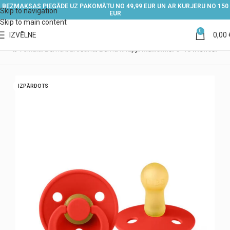
BEZMAKSAS PIEGĀDE UZ PAKOMĀTU NO 49,99 EUR UN AR KURJERU NO 150
Skip to navigation
EUR
Skip to main content
0
IZVĒLNE
0,00
kums
Veikals
Bērna barošana
Bērnu knupji
Māneklīši 6-18 mēneši
IZPĀRDOTS