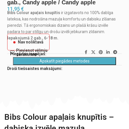
gab., Candy apple / Candy apple
11,95
€
Bibs Colour apaļais knupītis
ir izgatavots no 100% dabīga
lateksa, kas nodrošina mazuļa komfortu un dabisku zīšanas
pieredzi. Tā ergonomiskais dizains un plašā krāsu izvēle
padara to par stilīgu un drošu izvēli jebkuram zīdainim.
Iepakojumā 2 gab., 6-18 m.
Nav noliktavā
Pievienot vēlmju
Piegādes iespējas:
sarakstam
Apskatīt piegādes metodes
Droši tiešsaistes maksājumi:
Bibs Colour apaļais knupītis –
dabiska izvēle mazuļa