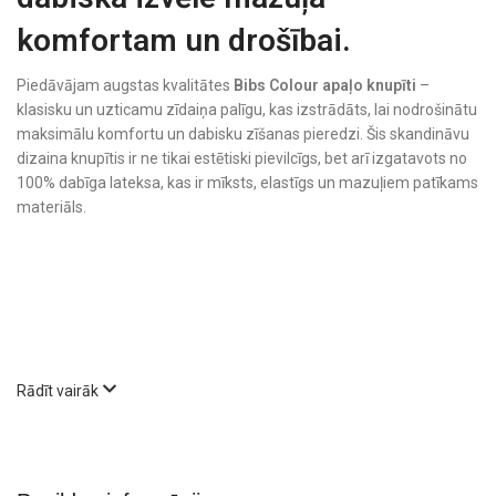
komfortam un drošībai.
Piedāvājam augstas kvalitātes
Bibs Colour apaļo knupīti
–
klasisku un uzticamu zīdaiņa palīgu, kas izstrādāts, lai nodrošinātu
maksimālu komfortu un dabisku zīšanas pieredzi. Šis skandināvu
dizaina knupītis ir ne tikai estētiski pievilcīgs, bet arī izgatavots no
100% dabīga lateksa, kas ir mīksts, elastīgs un mazuļiem patīkams
materiāls.
Rādīt vairāk