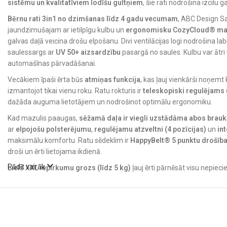
sistēmu un kvalitatīviem lodīšu gultņiem
, šie rati nodrošina izcilu
Bērnu rati 3in1 no dzimšanas līdz 4 gadu vecumam
, ABC Design S
jaundzimušajam ar ietilpīgu kulbu un
ergonomisku CozyCloud® ma
galvas daļā veicina drošu elpošanu. Divi ventilācijas logi nodrošina la
saulessargs ar
UV 50+ aizsardzību
pasargā no saules. Kulbu var ātri u
automašīnas pārvadāšanai.
Vecākiem īpaši ērta būs
atmiņas funkcija
, kas ļauj vienkārši noņemt 
izmantojot tikai vienu roku. Ratu rokturis ir
teleskopiski regulējams
dažāda auguma lietotājiem un nodrošinot optimālu ergonomiku.
Kad mazulis paaugas,
sēžamā daļa ir viegli uzstādāma abos brauk
ar
elpojošu polsterējumu
,
regulējamu atzveltni (4 pozīcijas)
un
in
maksimālu komfortu. Ratu sēdeklim ir
HappyBelt® 5 punktu drošīb
droši un ērti lietojama ikdienā.
Rādīt vairāk
Liels XXL iepirkumu grozs (līdz 5 kg)
ļauj ērti pārnēsāt visu nepie
salikšanas mehānisms ļauj ratus salocīt kopā ar sēdekli – neatkarīgi 
ABC Design Salsa 5 Air
Galvenās priekšrocī
✔ Piemēroti no dzimšanas līdz aptuveni 4 gadu vecumam (līdz 22
Rati pielāgoti augošam bērnam – no pirmajām dzīves dienām līdz ap