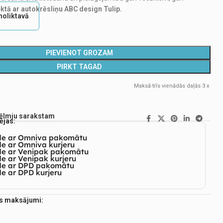
tā ar autokrēsliņu ABC design Tulip.
noliktavā
PIEVIENOT GROZAM
PIRKT TAGAD
Maksā trīs vienādās daļās 3 x
vēlmju sarakstam
ējas:
de ar Omniva pakomātu
e ar Omniva kurjeru
de ar Venipak pakomātu
e ar Venipak kurjeru
de ar DPD pakomātu
e ar DPD kurjeru
es maksājumi: