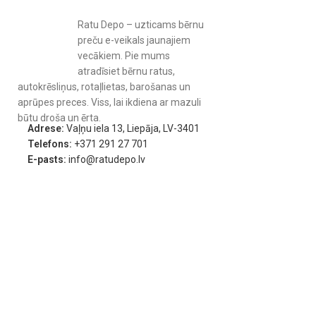
Ratu Depo – uzticams bērnu
preču e-veikals jaunajiem
vecākiem. Pie mums
atradīsiet bērnu ratus,
autokrēsliņus, rotaļlietas, barošanas un
✔ Salokāma kulba ar CozyCloud® matraci un integrētu ventilācij
aprūpes preces. Viss, lai ikdiena ar mazuli
No dzimšanas paredzētā kulba aprīkota ar ergonomisko CozyCloud® m
būtu droša un ērta.
gulēšanas pozīciju. Integrētā ventilācija uzlabo gaisa cirkulāciju un 
Adrese:
Vaļņu iela 13, Liepāja, LV-3401
nodrošinot maksimālu komfortu arī siltākā laikā.
Telefons:
+371 291 27 701
E-pasts:
info@ratudepo.lv