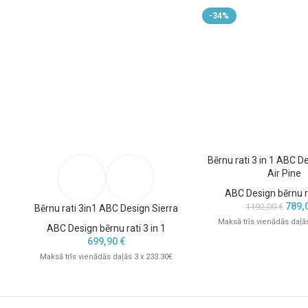
rāmi un daudzfunkcionālām sēdpozīcijām tie nodrošina ilgstošu un k
-34%
nepieciešamības mainīt ratus katrā attīstības posmā.
✔ Lieli gaisa riteņi un neatkarīga amortizācija – komforts visos 
Pateicoties lielajiem gaisa riteņiem un neatkarīgajai piekares sistēma
mīkstu braucienu gan pilsētas asfaltā, gan uz meža takām, bruģa vai g
pastaigām un piedzīvojumiem brīvā dabā.
Bērnu rati 3 in 1 ABC D
Air Pine
ABC Design bērnu ra
789,
1192,00
€
Bērnu rati 3in1 ABC Design Sierra
Maksā trīs vienādās daļās
ABC Design bērnu rati 3 in 1
699,90
€
Maksā trīs vienādās daļās 3 x 233.30€