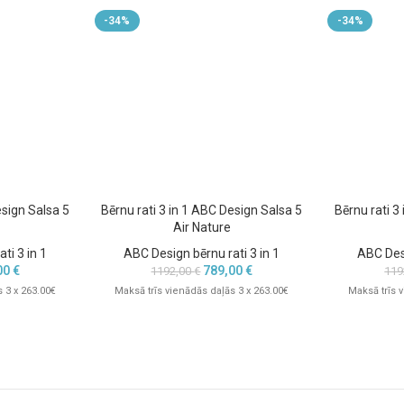
omfortablu lietošanu bez
-34%
-34%
ceļa apstākļos
i, rati nodrošina vienmērīgu un
rants ceļiem. Ideāli ikdienas
esign Salsa 5
Bērnu rati 3 in 1 ABC Design Salsa 5
Bērnu rati 3
Air Nature
ti 3 in 1
ABC Design bērnu rati 3 in 1
ABC Desi
00
€
789,00
€
1192,00
€
119
 3 x 263.00€
Maksā trīs vienādās daļās 3 x 263.00€
Maksā trīs 