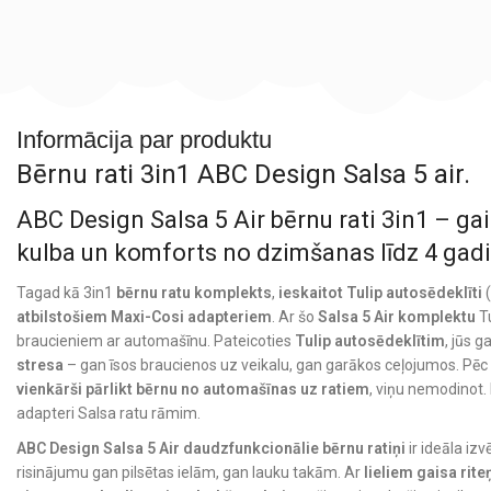
Informācija par produktu
Bērnu rati 3in1 ABC Design Salsa 5 air.
ABC Design Salsa 5 Air bērnu rati 3in1 – gai
kulba un komforts no dzimšanas līdz 4 gad
Tagad kā 3in1
bērnu ratu komplekts
,
ieskaitot Tulip autosēdeklīti
(
atbilstošiem Maxi-Cosi adapteriem
. Ar šo
Salsa 5 Air komplektu
Tu
braucieniem ar automašīnu. Pateicoties
Tulip autosēdeklītim
, jūs 
stresa
– gan īsos braucienos uz veikalu, gan garākos ceļojumos. Pēc 
vienkārši pārlikt bērnu no automašīnas uz ratiem
, viņu nemodinot. 
adapteri Salsa ratu rāmim.
ABC Design Salsa 5 Air daudzfunkcionālie bērnu ratiņi
ir ideāla iz
risinājumu gan pilsētas ielām, gan lauku takām. Ar
lieliem gaisa rit