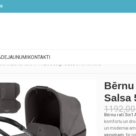
UR
ĀDE
JAUNUMI
KONTAKTI
 in 1
Bērnu rati 3 in 1 ABC Design Salsa 5 Air Almond
Bērnu 
Salsa 
1192,0
Bērnu rati 3in1 
komfortu un drošī
un modernai amor
vecumam
, tie 