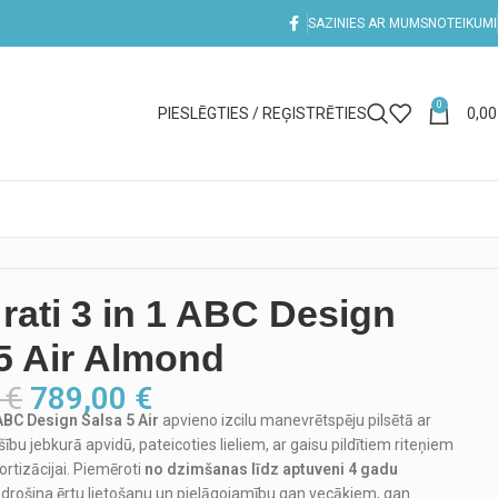
SAZINIES AR MUMS
NOTEIKUMI
0
PIESLĒGTIES / REĢISTRĒTIES
0,0
rati 3 in 1 ABC Design
5 Air Almond
0
€
789,00
€
ABC Design Salsa 5 Air
apvieno izcilu manevrētspēju pilsētā ar
bu jebkurā apvidū, pateicoties lieliem, ar gaisu pildītiem riteņiem
tizācijai. Piemēroti
no dzimšanas līdz aptuveni 4 gadu
nodrošina ērtu lietošanu un pielāgojamību gan vecākiem, gan