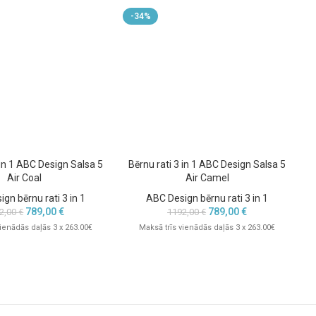
-34%
 in 1 ABC Design Salsa 5
Bērnu rati 3 in 1 ABC Design Salsa 5
B
Air Coal
Air Camel
gn bērnu rati 3 in 1
ABC Design bērnu rati 3 in 1
789,00
€
789,00
€
2,00
€
1192,00
€
vienādās daļās 3 x 263.00€
Maksā trīs vienādās daļās 3 x 263.00€