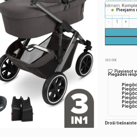
bērnam.
Komplek
Pieejams 
263.00€
Pievienot 
Piegādes iesp
Piegā
Piegād
Piegā
Piegād
Piegā
Piegād
Droši tiešsaist