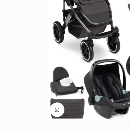
Noklikšķiniet, lai palielinātu