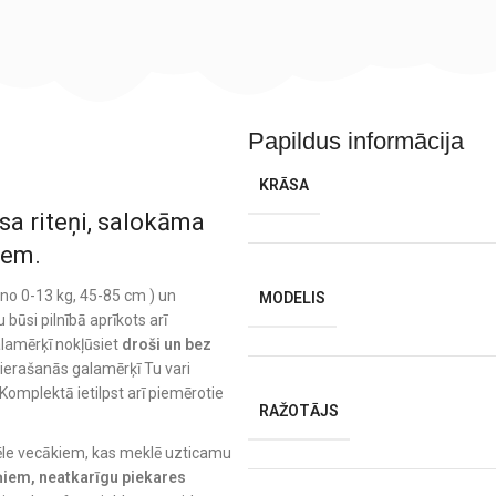
Papildus informācija
KRĀSA
sa riteņi, salokāma
iem.
no 0-13 kg, 45-85 cm ) un
MODELIS
 būsi pilnībā aprīkots arī
galamērķī nokļūsiet
droši un bez
ierašanās galamērķī Tu vari
Komplektā ietilpst arī piemērotie
RAŽOTĀJS
vēle vecākiem, kas meklē uzticamu
eņiem, neatkarīgu piekares