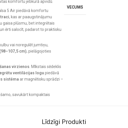
 gaitas komfortu jebkurā apvidū.
VECUMS
alsa 5 Air piedāvā komfortu
traci
, kas ar paaugstinājumu
bu gaisa plūsmu, bet integrētais
n ērti salocīt, padarot to praktisku
kulbu vai noregulēt jumtiņu,
 (98–107,5 cm)
, pielāgojoties
šanas virzienos
. Mīkstais sēdeklis
tegrētu ventilācijas logu
piedāvā
as sistēma
ar magnētisku sprādzi –
ciešamo, savukārt kompaktais
no tā novietojuma virziena.
bas:
Līdzīgi Produkti
 kg)
tuveni 4 gadu vecumam. Ar izturīgu