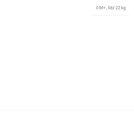
0 M+
,
līdz 22 kg