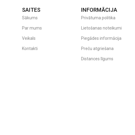
SAITES
INFORMĀCIJA
Sākums
Privātuma politika
Par mums
Lietošanas noteikumi
Veikals
Piegādes informācija
u
atraci, kas veicina veselīgu bērna
Kontakti
Preču atgriešana
samazina pārkaršanas risku,
Distances līgums