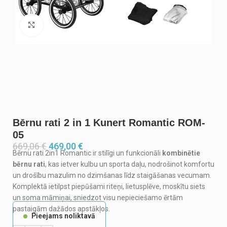
Noklikšķiniet, lai palielinātu
Bērnu rati 2 in 1 Kunert Romantic ROM-
05
669,06
€
469,00
€
Bērnu rati 2in1 Romantic ir stilīgi un funkcionāli
kombinētie
bērnu rati
, kas ietver kulbu un sporta daļu, nodrošinot komfortu
un drošību mazulim no dzimšanas līdz staigāšanas vecumam.
Komplektā ietilpst piepūšami riteņi, lietusplēve, moskītu siets
un soma māmiņai, sniedzot visu nepieciešamo ērtām
pastaigām dažādos apstākļos.
Pieejams noliktavā