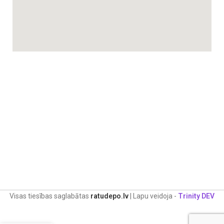
Piepūšami riteņi
– lieli un izturīgi riteņi nodrošina stabilitāti un ērtu
pārvietošanos pa pilsētu un dabā.
Papildus komplektā iekļauti noderīgi aksesuāri ikdienas
pastaigām:
Soma māmiņai
– ietilpīga un praktiska soma, kurā var ievietot
visas nepieciešamās lietas, lai tās vienmēr būtu pa rokai.
Lietusplēve
– izturīga un ūdensnecaurlaidīga aizsardzība pret
mitrumu, pasargājot mazuli no lietus un stipra vēja.
Moskītu siets
– lielisks risinājums aizsardzībai pret insektiem,
nodrošinot mierīgas pastaigas arī vasaras sezonā.
Kāju pārsegs
– pasargā bērnu no vēja un aukstuma, sniedzot
papildu siltumu aukstākās dienās.
Visas tiesības saglabātas
ratudepo.lv
| Lapu veidoja -
Trinity DEV