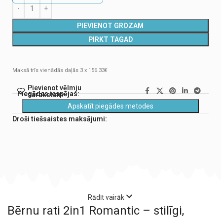
PIEVIENOT GROZAM
PIRKT TAGAD
Maksā trīs vienādās daļās 3 x 156.33€
Pievienot vēlmju
Piegādes iespējas:
sarakstam
Apskatīt piegādes metodes
Droši tiešsaistes maksājumi:
Rādīt vairāk
Bērnu rati 2in1 Romantic – stilīgi,