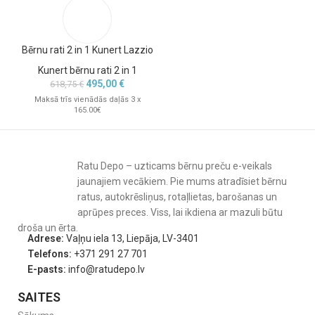
Bērnu rati 2 in 1 Kunert Lazzio
Specifikācijas un izmēri.
Kunert bērnu rati 2 in 1
495,00
€
618,75
€
Kulbas izmēri
: 85 cm garums, 60 cm platums, 129 cm augstums;
Maksā trīs vienādās daļās 3 x
piemērota bērniem līdz 9 kg.
165.00€
Sporta daļa
: 85 cm garums, 60 cm platums, 119 cm augstums;
piemērota bērniem līdz 15 kg.
Ratu svars
: Kulbas un rāmja kopējais svars ap 14 kg, sporta daļas
Ratu Depo – uzticams bērnu preču e-veikals
svars aptuveni 15 kg.
jaunajiem vecākiem. Pie mums atradīsiet bērnu
Riteņi
: piepūšami.
Kopējie ieguvumi vecākiem.
ratus, autokrēsliņus, rotaļlietas, barošanas un
aprūpes preces. Viss, lai ikdiena ar mazuli būtu
Bērnu rati 2in1 Romantic
ir lieliska izvēle aktīviem vecākiem, kuri
droša un ērta.
vēlas
praktiskus un stilīgus universālos bērnu ratus
, kas
Adrese:
Vaļņu iela 13, Liepāja, LV-3401
nodrošinās drošību, komfortu un izturību ilgtermiņā. Šo ratu īpašā
Telefons:
+371 291 27 701
2in1 funkcionalitāte padara tos par piemērotu risinājumu gan
E-pasts:
info@ratudepo.lv
jaundzimušajiem, gan vecākiem mazuļiem, kas sāk iepazīt
SAITES
apkārtējo pasauli. Vecāki var būt pārliecināti, ka Romantic rati ir ne