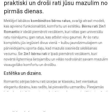
praktiski un droši rati jūsu mazulim no
pirmās dienas.
Meklējot labākos
kombinētos bērnu ratus
, svarīgi atrast modeli,
kas apvieno funkcionalitāti, komfortu un estētiku.
Bērnu rati 2in1
Romantic
ir ideāli piemēroti vecākiem, kuri vēlas gan universālu
ratu risinājumu, gan ratus, kas atbilst viņu gaumei. Ar šo ratu
komplektu jūs iegūsiet divus vienā – kulbu jaundzimušajiem un
pārveidojamu sporta daļu, kad mazulis sasniedz sēdēšanas
vecumu. Šie
2in1 bērnu rati
ir īpaši piemēroti vecākiem, kuri
novērtē ilgtermiņa lietojamību un vēlās nodrošināt savam mazulim
visaugstāko komfortu un drošību.
Estētika un dizains.
Romantic sērijas bērnu rati izceļas ar klasisku, bet vienlaikus
elegantu dizainu, kas radīts, lai piesaistītu uzmanību. Pieejamās
krāsu kombinācijas un izsmalcinātie apdares materiāli ir piemēroti
tiem, kas novērtē gan vizuālo estētiku, gan praktiskumu. Šo ratu
izturīgais tērauda rāmis ir ne tikai elegants, bet arī nodrošina
stabilitāti un ilgu kalpošanas laiku. Ādas imitācijas detaļas piešķir