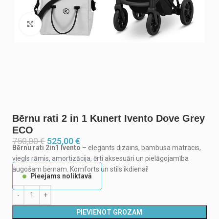
Noklikšķiniet, lai palielinātu
Bērnu rati 2 in 1 Kunert Ivento Dove Grey
ECO
750,00
€
525,00
€
Bērnu rati 2in1 Ivento
– elegants dizains, bambusa matracis,
viegls rāmis, amortizācija, ērti aksesuāri un pielāgojamība
augošam bērnam. Komforts un stils ikdienai!
Pieejams noliktavā
PIEVIENOT GROZAM