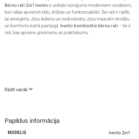
Bērnu rati 2in1 Ivento
ir unikāls risinājums moderniem vecākiem,
kuri vēlas apvienot stilu, ērtības un funkcionalitāti. Šie rati ir radīti,
lai atvieglotu Jūsu ikdienu un nodrošinātu Jūsu mazulim drošību
un komfortu katrā pastaigā.
Ivento kombinētie bērnu rati
– tie ir
rati, kas apvieno greznumu ar praktiskumu.
Rādīt vairāk
Papildus informācija
Kāpēc izvēlēties bērnu ratus Ivento?
MODELIS
Ivento 2in1