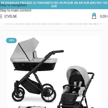
BEZMAKSAS PIEGĀDE UZ PAKOMĀTU NO 49,99 EUR UN AR KURJERU NO 150
Skip to navigation
EUR
Skip to main content
0
IZVĒLNE
0,00
Sākums
Veikals
Bērnu rati
Bērnu rati 2 in 1
Kunert bērnu rati 2 in 1
-30%