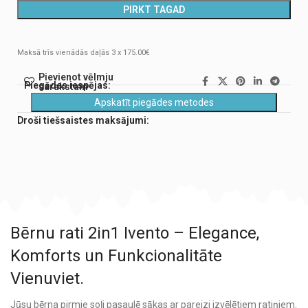
PIRKT TAGAD
Maksā trīs vienādās daļās 3 x 175.00€
Pievienot vēlmju
Piegādes iespējas:
sarakstam
Apskatīt piegādes metodes
Droši tiešsaistes maksājumi:
Bērnu rati 2in1 Ivento – Elegance,
Komforts un Funkcionalitāte
Vienuviet.
Jūsu bērna pirmie soļi pasaulē sākas ar pareizi izvēlētiem ratiņiem.