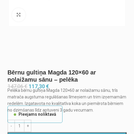
Noklikšķiniet, lai palielinātu
Bērnu gultiņa Magda 120×60 ar
nolaižamu sānu – pelēka
147,06
€
117,30
€
Pelēka bērnu gultiņa Magda 120×60 ar nolaižamu sānu, trīs
matrača augstuma regulēšanas līmeņiem un trim izņemamām
redelēm. Izgatavota no kvalitatīva koka un piemērota bērniem
no dzimšanas līdz aptuveni 3 gadu vecumam.
Pieejams noliktavā