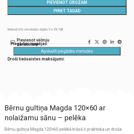
PIEVIENOT GROZAM
PIRKT TAGAD
Maksā trīs vienādās daļās 3 x 39.10€
Pievienot vēlmju
Piegādes iespējas:
sarakstam
Apskatīt piegādes metodes
Droši tiešsaistes maksājumi:
Bērnu gultiņa Magda 120×60 ar
nolaižamu sānu – pelēka
Bērnu gultiņa Magda 120×60 pelēkā krāsā ir praktiska un droša