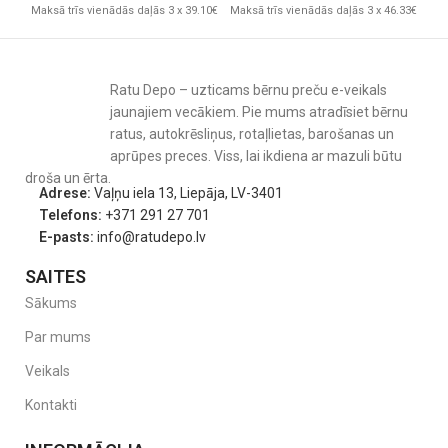
Maksā trīs vienādās daļās 3 x 39.10€
Maksā trīs vienādās daļās 3 x 46.33€
Mak
3 matrača augstuma regulēšanas līmeņi
3 izņemamas redeles
Nolaižams sāns
Ražota Polijā
Ratu Depo – uzticams bērnu preču e-veikals
Sertificētas un drošas krāsas un lakas
jaunajiem vecākiem. Pie mums atradīsiet bērnu
Komplektācija
ratus, autokrēsliņus, rotaļlietas, barošanas un
aprūpes preces. Viss, lai ikdiena ar mazuli būtu
Bērnu gultiņa
droša un ērta.
Skrūvju komplekts
Adrese:
Vaļņu iela 13, Liepāja, LV-3401
Montāžas instrukcija
Telefons:
+371 291 27 701
Matracis nav iekļauts komplektā
E-pasts:
info@ratudepo.lv
Piezīme:
komplektā nav skrūvju vāciņu, jo tie ir pārāk mazi
SAITES
elementi un var radīt drošības risku mazulim.
Sākums
Par mums
Veikals
Kontakti