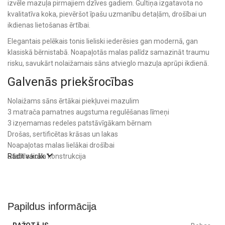
izvēle mazuļa pirmajiem dzīves gadiem. Gultiņa izgatavota no
kvalitatīva koka, pievēršot īpašu uzmanību detaļām, drošībai un
ikdienas lietošanas ērtībai.
Elegantais pelēkais tonis lieliski iederēsies gan modernā, gan
klasiskā bērnistabā. Noapaļotās malas palīdz samazināt traumu
risku, savukārt nolaižamais sāns atvieglo mazuļa aprūpi ikdienā.
Galvenās priekšrocības
Nolaižams sāns ērtākai piekļuvei mazulim
3 matrača pamatnes augstuma regulēšanas līmeņi
3 izņemamas redeles patstāvīgākam bērnam
Drošas, sertificētas krāsas un lakas
Noapaļotas malas lielākai drošībai
Stabila koka konstrukcija
Rādīt vairāk
Plakanas redeles un ažūra dizains
Laba gaisa cirkulācija ap matraci
Ražota Polijā
Pielāgojas bērna augšanai
Papildus informācija
Gultiņas pamatni iespējams novietot trīs dažādos augstumos.