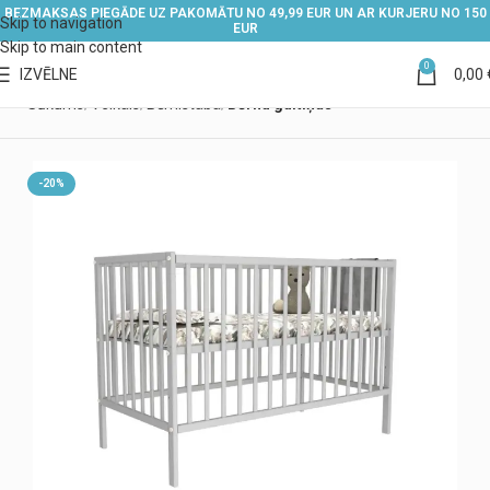
BEZMAKSAS PIEGĀDE UZ PAKOMĀTU NO 49,99 EUR UN AR KURJERU NO 150
Skip to navigation
EUR
Skip to main content
0
IZVĒLNE
0,00
Sākums
Veikals
Bērnistaba
Bērnu gultiņas
-20%