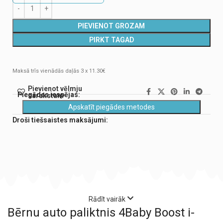
PIEVIENOT GROZAM
PIRKT TAGAD
Maksā trīs vienādās daļās 3 x 11.30€
Pievienot vēlmju
Piegādes iespējas:
sarakstam
Apskatīt piegādes metodes
Droši tiešsaistes maksājumi:
Rādīt vairāk
Bērnu auto paliktnis 4Baby Boost i-