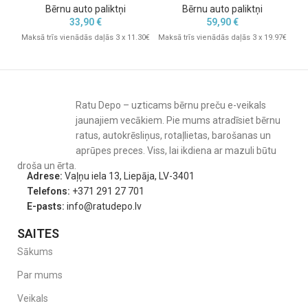
Bērnu auto paliktņi
Bērnu auto paliktņi
33,90
€
59,90
€
Maksā trīs vienādās daļās 3 x 11.30€
Maksā trīs vienādās daļās 3 x 19.97€
Mak
Ratu Depo – uzticams bērnu preču e-veikals
jaunajiem vecākiem. Pie mums atradīsiet bērnu
ratus, autokrēsliņus, rotaļlietas, barošanas un
aprūpes preces. Viss, lai ikdiena ar mazuli būtu
droša un ērta.
Adrese:
Vaļņu iela 13, Liepāja, LV-3401
Telefons:
+371 291 27 701
E-pasts:
info@ratudepo.lv
SAITES
Sākums
Par mums
Veikals