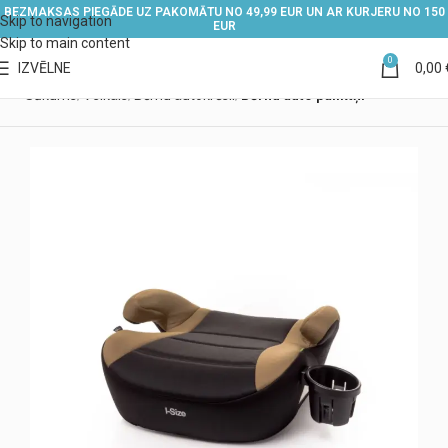
BEZMAKSAS PIEGĀDE UZ PAKOMĀTU NO 49,99 EUR UN AR KURJERU NO 150
Skip to navigation
EUR
Skip to main content
0
IZVĒLNE
0,00
Sākums
Veikals
Bērnu autokrēsli
Bērnu auto paliktņi