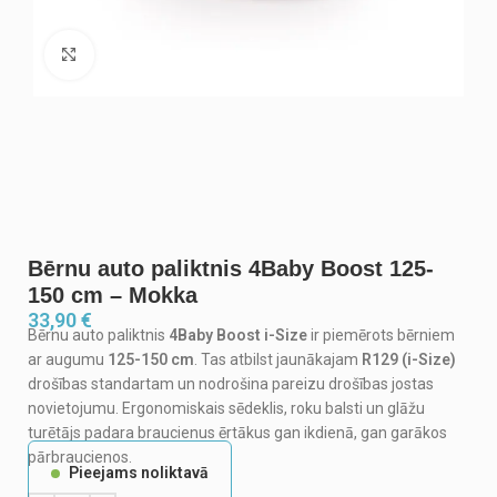
Noklikšķiniet, lai palielinātu
Bērnu auto paliktnis 4Baby Boost 125-
150 cm – Mokka
33,90
€
Bērnu auto paliktnis
4Baby Boost i-Size
ir piemērots bērniem
ar augumu
125-150 cm
. Tas atbilst jaunākajam
R129 (i-Size)
drošības standartam un nodrošina pareizu drošības jostas
novietojumu. Ergonomiskais sēdeklis, roku balsti un glāžu
turētājs padara braucienus ērtākus gan ikdienā, gan garākos
pārbraucienos.
Pieejams noliktavā