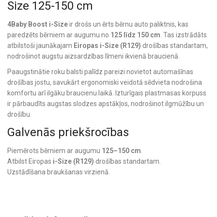
Size 125-150 cm
4Baby Boost i-Size
ir drošs un ērts bērnu auto paliktnis, kas
paredzēts bērniem ar augumu no
125 līdz 150 cm
. Tas izstrādāts
atbilstoši jaunākajam
Eiropas i-Size (R129)
drošības standartam,
nodrošinot augstu aizsardzības līmeni ikvienā braucienā.
Paaugstinātie roku balsti palīdz pareizi novietot automašīnas
drošības jostu, savukārt ergonomiski veidotā sēdvieta nodrošina
komfortu arī ilgāku braucienu laikā. Izturīgais plastmasas korpuss
ir pārbaudīts augstas slodzes apstākļos, nodrošinot ilgmūžību un
drošību.
Galvenās priekšrocības
Piemērots bērniem ar augumu
125–150 cm
.
Atbilst Eiropas
i-Size (R129)
drošības standartam.
Uzstādīšana braukšanas virzienā.
Ergonomiski veidota sēdvieta papildu komfortam.
Roku balsti palīdz pareizi novietot drošības jostu.
Glāžu turētāju iespējams uzstādīt abās pusēs.
Piemērots arī automašīnām bez Isofix stiprinājumiem.