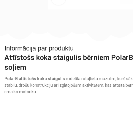
Informācija par produktu
Attīstošs koka staigulis bērniem Polar
soļiem
PolarB attīstošs koka staigulis
ir ideāla rotaļlieta mazulim, kurš sā
stabilu, drošu konstrukciju ar izglītojošām aktivitātēm, kas attīsta bēr
smalko motoriku.