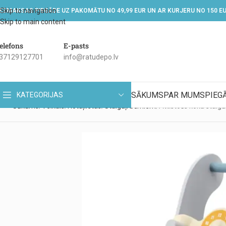
Skip to navigation
EZMAKSAS PIEGĀDE UZ PAKOMĀTU NO 49,99 EUR UN AR KURJERU NO 150 E
Skip to main content
elefons
E-pasts
37129127701
info@ratudepo.lv
SĀKUMS
PAR MUMS
PIEG
KATEGORIJAS
Sākums
Veikals
Rotaļlietas
Staiguļi bērniem
Attīstošs koka staigu