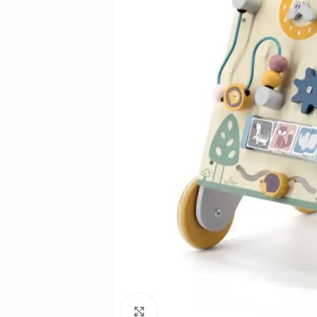
Noklikšķiniet, lai palielinātu