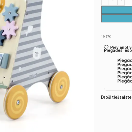
19.67€
Pievienot 
Piegādes iesp
Piegā
Piegād
Piegā
Piegād
Piegā
Piegād
Droši tiešsaist