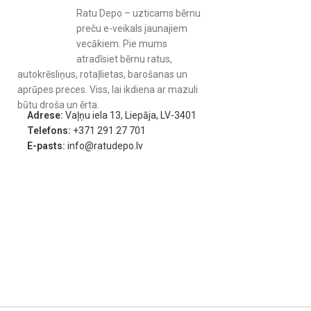
Ratu Depo – uzticams bērnu
preču e-veikals jaunajiem
vecākiem. Pie mums
atradīsiet bērnu ratus,
autokrēsliņus, rotaļlietas, barošanas un
aprūpes preces. Viss, lai ikdiena ar mazuli
būtu droša un ērta.
Adrese:
Vaļņu iela 13, Liepāja, LV-3401
Telefons:
+371 291 27 701
E-pasts:
info@ratudepo.lv