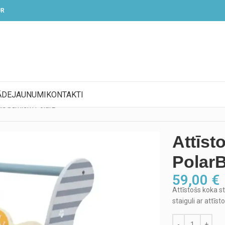
UR
ĀDE
JAUNUMI
KONTAKTI
lis bērniem PolarB
Attīst
Polar
59,00
€
Attīstošs koka s
staiguli ar attīs