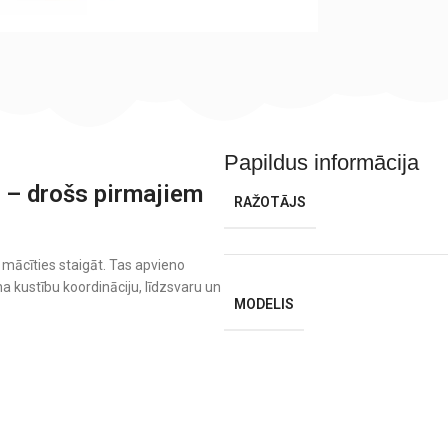
Papildus informācija
B – drošs pirmajiem
RAŽOTĀJS
k mācīties staigāt. Tas apvieno
na kustību koordināciju, līdzsvaru un
MODELIS