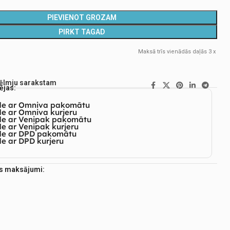
PIEVIENOT GROZAM
PIRKT TAGAD
Maksā trīs vienādās daļās 3 x
vēlmju sarakstam
ējas:
de ar Omniva pakomātu
e ar Omniva kurjeru
de ar Venipak pakomātu
e ar Venipak kurjeru
de ar DPD pakomātu
e ar DPD kurjeru
es maksājumi: