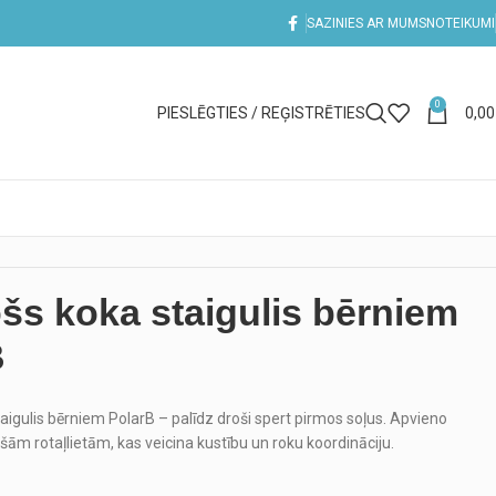
SAZINIES AR MUMS
NOTEIKUMI
0
PIESLĒGTIES / REĢISTRĒTIES
0,0
ošs koka staigulis bērniem
B
taigulis bērniem PolarB – palīdz droši spert pirmos soļus. Apvieno
tošām rotaļlietām, kas veicina kustību un roku koordināciju.