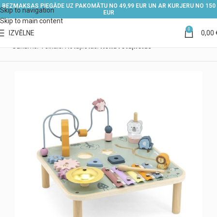
BEZMAKSAS PIEGĀDE UZ PAKOMĀTU NO 49,99 EUR UN AR KURJERU NO 150
Skip to navigation
EUR
Skip to main content
0
IZVĒLNE
0,00
Sākums
Veikals
Rotaļlietas
Koka rotaļlietas