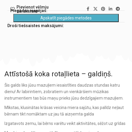
Pievienot vēlmju
Piegādes iespējas:
sarakstam
Apskatīt piegādes metodes
Droši tiešsaistes maksājumi:
Attīstošā koka rotaļlieta – galdiņš.
Šis galds liks jūsu mazuļiem iesaistīties daudzas stundas katru
dienu! Ar labirintiem, zobratiem un vienkāršiem mūzikas
instrumentiem tas būs maņu prieks jūsu dedzīgajiem mazuļiem.
Mīkstas, klusinātas krāsas veicina miera sajūtu, kas palīdz neļaut
bērnam tikt nomāktam uz jau tā aizņemta galda
Izgatavots zemu, lai bērns varētu veikt aktivitātes, sēžot uz grīdas