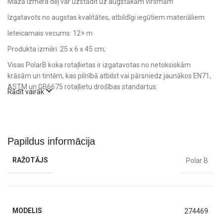
Mazā izmēra dēļ var uzstādīt uz augstākām virsmām
Izgatavots no augstas kvalitātes, atbildīgi iegūtiem materiāliem
Ieteicamais vecums: 12+ m
Produkta izmēri‎: 25 x 6 x 45 cm;
Visas PolarB koka rotaļlietas ir izgatavotas no netoksiskām
krāsām un tintēm, kas pilnībā atbilst vai pārsniedz jaunākos EN71,
ASTM un GB6675 rotaļlietu drošības standartus.
Rādīt vairāk
Papildus informācija
RAŽOTĀJS
Polar B
MODELIS
274469