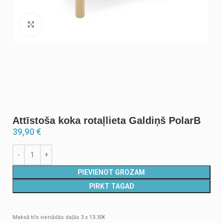
Noklikšķiniet, lai palielinātu
Attīstoša koka rotaļlieta Galdiņš PolarB
39,90
€
PIEVIENOT GROZAM
PIRKT TAGAD
Maksā trīs vienādās daļās 3 x 13.30€