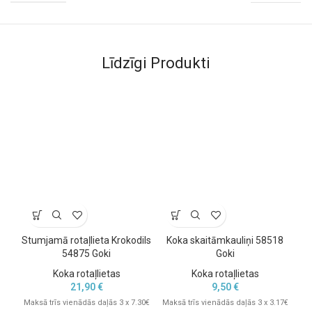
Līdzīgi Produkti
Stumjamā rotaļlieta Krokodils
Koka skaitāmkauliņi 58518
Uz
54875 Goki
Goki
Koka rotaļlietas
Koka rotaļlietas
21,90
€
9,50
€
Maksā trīs vienādās daļās 3 x 7.30€
Maksā trīs vienādās daļās 3 x 3.17€
Mak