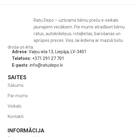
Ratu Depo – uzticams bērnu preču e-veikals
jaunajiem vecākiem. Pie mums atradīsiet bērnu
ratus, autokrēsliņus, rotaļlietas, barošanas un
aprūpes preces. Viss, lai ikdiena ar mazuli būtu
droša un ērta.
Adrese:
Vaļņu iela 13, Liepāja, LV-3401
Telefons:
+371 291 27 701
E-pasts:
info@ratudepo.lv
SAITES
Sākums
Par mums
Veikals
Kontakti
INFORMĀCIJA