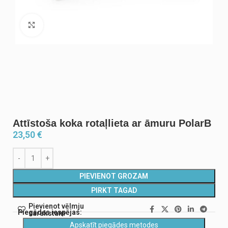
Noklikšķiniet, lai palielinātu
Attīstoša koka rotaļlieta ar āmuru PolarB
23,50
€
PIEVIENOT GROZAM
PIRKT TAGAD
Pievienot vēlmju
Piegādes iespējas:
sarakstam
Apskatīt piegādes metodes