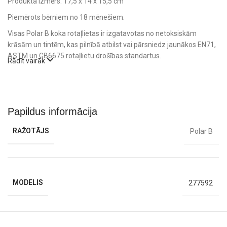
Produkta izmērs: 17,5 x 14 x 15,5 cm
Piemērots bērniem no 18 mēnešiem.
Visas Polar B koka rotaļlietas ir izgatavotas no netoksiskām
krāsām un tintēm, kas pilnībā atbilst vai pārsniedz jaunākos EN71,
ASTM un GB6675 rotaļlietu drošības standartus.
Rādīt vairāk
Papildus informācija
RAŽOTĀJS
Polar B
MODELIS
277592