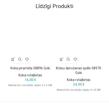
Līdzīgi Produkti
Koka piramīda 58896 Goki
Krāsu šķirošanas spēle 58970
Goki
Koka rotaļlietas
16,00
€
Koka rotaļlietas
G
24,90
€
Maksā trīs vienādās daļās 3 x 5.33€
Maksā trīs vienādās daļās 3 x 8.30€
Mak