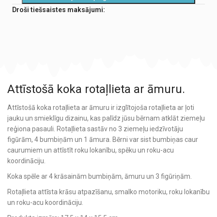
Droši tiešsaistes maksājumi:
Attīstošā koka rotaļlieta ar āmuru.
Attīstošā koka rotaļlieta ar āmuru ir izglītojoša rotaļlieta ar ļoti
jauku un smieklīgu dizainu, kas palīdz jūsu bērnam atklāt ziemeļu
reģiona pasauli. Rotaļlieta sastāv no 3 ziemeļu iedzīvotāju
figūrām, 4 bumbiņām un 1 āmura. Bērni var sist bumbiņas caur
caurumiem un attīstīt roku lokanību, spēku un roku-acu
koordināciju.
Koka spēle ar 4 krāsainām bumbiņām, āmuru un 3 figūriņām.
Rotaļlieta attīsta krāsu atpazīšanu, smalko motoriku, roku lokanību
un roku-acu koordināciju.