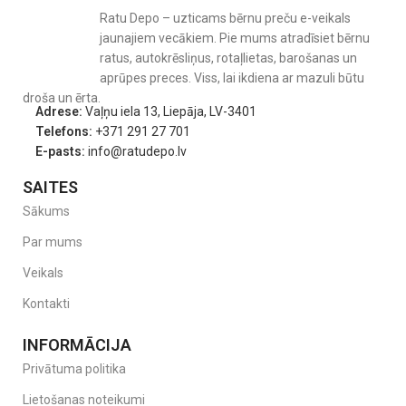
Ratu Depo – uzticams bērnu preču e-veikals
jaunajiem vecākiem. Pie mums atradīsiet bērnu
ratus, autokrēsliņus, rotaļlietas, barošanas un
aprūpes preces. Viss, lai ikdiena ar mazuli būtu
droša un ērta.
Adrese:
Vaļņu iela 13, Liepāja, LV-3401
Telefons:
+371 291 27 701
E-pasts:
info@ratudepo.lv
SAITES
Sākums
Par mums
Veikals
Kontakti
INFORMĀCIJA
Privātuma politika
Lietošanas noteikumi