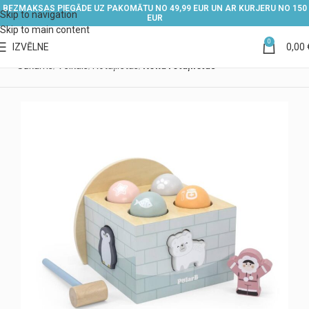
BEZMAKSAS PIEGĀDE UZ PAKOMĀTU NO 49,99 EUR UN AR KURJERU NO 150
Skip to navigation
EUR
Skip to main content
0
IZVĒLNE
0,00
Sākums
Veikals
Rotaļlietas
Koka rotaļlietas