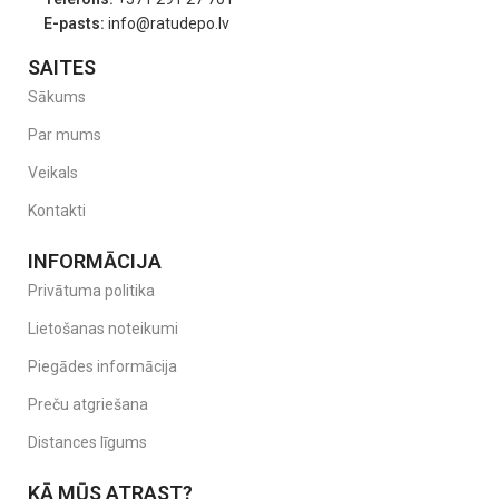
E-pasts:
info@ratudepo.lv
SAITES
Sākums
Par mums
Veikals
Kontakti
INFORMĀCIJA
Privātuma politika
Lietošanas noteikumi
Piegādes informācija
Preču atgriešana
Distances līgums
KĀ MŪS ATRAST?