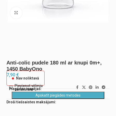
Noklikšķiniet, lai palielinātu
Anti-colic pudele 180 ml ar knupi 0m+,
1450 BabyOno
7,90
€
Nav noliktavā
Pievienot vēlmju
Piegādes iespējas:
sarakstam
Apskatīt piegādes metodes
Droši tiešsaistes maksājumi: