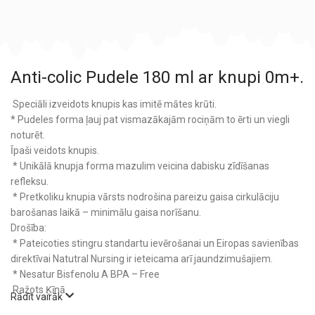
Anti-colic Pudele 180 ml ar knupi 0m+.
Speciāli izveidots knupis kas imitē mātes krūti.
* Pudeles forma ļauj pat vismazākajām rociņām to ērti un viegli
noturēt.
Īpaši veidots knupis.
* Unikālā knupja forma mazulim veicina dabisku zīdīšanas
refleksu.
* Pretkoliku knupia vārsts nodrošina pareizu gaisa cirkulāciju
barošanas laikā – minimālu gaisa norīšanu.
Drošība:
* Pateicoties stingru standartu ievērošanai un Eiropas savienības
direktīvai Natutral Nursing ir ieteicama arī jaundzimušajiem.
* Nesatur Bisfenolu A BPA – Free
Ražots Ķīnā
Rādīt vairāk