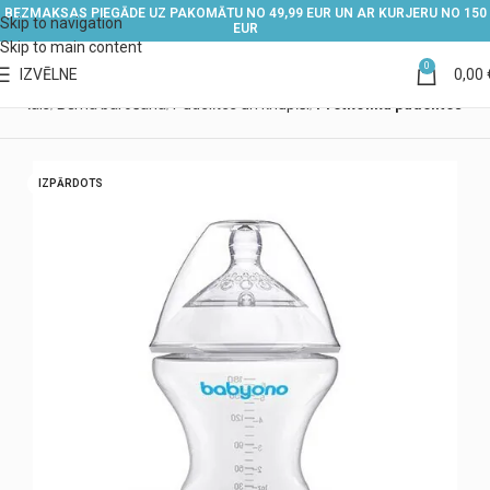
BEZMAKSAS PIEGĀDE UZ PAKOMĀTU NO 49,99 EUR UN AR KURJERU NO 150
Skip to navigation
EUR
Skip to main content
0
IZVĒLNE
0,00
Veikals
Bērna barošana
Pudelītes un knupīši
Pretkoliku pudelītes
IZPĀRDOTS