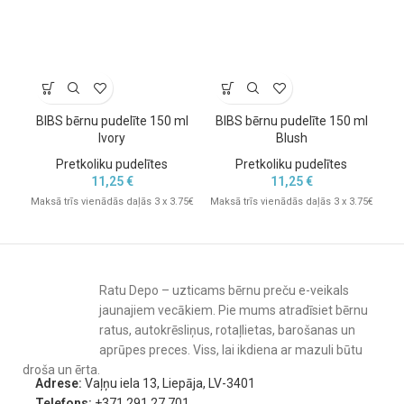
BIBS bērnu pudelīte 150 ml
BIBS bērnu pudelīte 150 ml
Ivory
Blush
Re
Pretkoliku pudelītes
Pretkoliku pudelītes
11,25
€
11,25
€
Maksā trīs vienādās daļās 3 x 3.75€
Maksā trīs vienādās daļās 3 x 3.75€
Mak
Ratu Depo – uzticams bērnu preču e-veikals
jaunajiem vecākiem. Pie mums atradīsiet bērnu
ratus, autokrēsliņus, rotaļlietas, barošanas un
aprūpes preces. Viss, lai ikdiena ar mazuli būtu
droša un ērta.
Adrese:
Vaļņu iela 13, Liepāja, LV-3401
Telefons:
+371 291 27 701