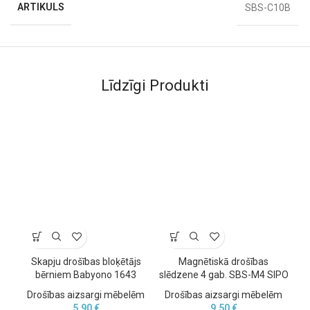
ARTIKULS
SBS-C10B
Līdzīgi Produkti
Mazie, bet efektīvie aizbāžņi
tiek vienkārši ievietoti kontaktligzdā,
un tos var pagriezt tikai ar speciālo atslēgu, tādējādi
novēršot
bērna iespēju ievietot pirkstus vai priekšmetus kontaktā
.
Aizsargi ir piemēroti
standarta zemētajām kontaktligzdām
un
izgatavoti no
izturīgas ABS plastmasas
, kas nodrošina ilgstošu
aizsardzību.
Skapju drošības bloķētājs
Magnētiskā drošības
Dr
bērniem Babyono 1643
slēdzene 4 gab. SBS-M4 SIPO
u
Drošības aizsargi mēbelēm
Drošības aizsargi mēbelēm
5,90
€
9,50
€
D