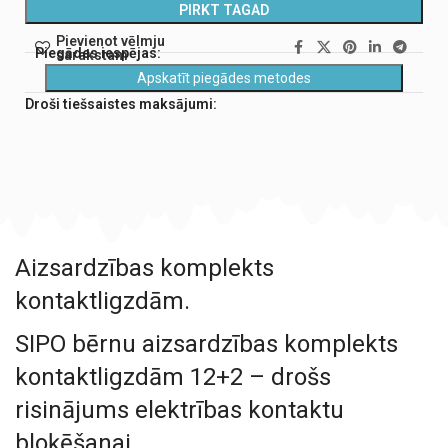
PIRKT TAGAD
Pievienot vēlmju
Piegādes iespējas:
sarakstam
Apskatīt piegādes metodes
Droši tiešsaistes maksājumi:
Aizsardzības komplekts
kontaktligzdām.
SIPO bērnu aizsardzības komplekts
kontaktligzdām 12+2 – drošs
risinājums elektrības kontaktu
bloķēšanai.