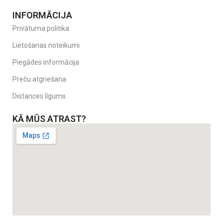
INFORMĀCIJA
Privātuma politika
Lietošanas noteikumi
Piegādes informācija
Preču atgriešana
Distances līgums
KĀ MŪS ATRAST?
Pielietojums:
Paredzēts, lai
novērstu elektrības traumu risku
bērniem,
pasargājot kontaktligzdas dzīvojamās un bērnu istabās, virtuvē,