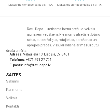
Maksā trīs vienādās daļās 3 x 1.97€
Maksā trīs vienādās daļās 3 x 3.17€
Galvenās priekšrocības:
Mak
Efektīva bērnu aizsardzība pret elektrības traumām
Vienkārša uzstādīšana – bez instrumentiem
Ratu Depo – uzticams bērnu preču e-veikals
Speciālā atslēga pieaugušo lietošanai
jaunajiem vecākiem. Pie mums atradīsiet bērnu
ratus, autokrēsliņus, rotaļlietas, barošanas un
Piemēroti zemētām standarta kontaktligzdām
aprūpes preces. Viss, lai ikdiena ar mazuli būtu
Izturīgs materiāls – ABS plastmasa
droša un ērta.
Adrese:
Vaļņu iela 13, Liepāja, LV-3401
Palīdz veidot drošības izpratni bērnam
Telefons:
+371 291 27 701
Komplektā ietilpst:
E-pasts:
info@ratudepo.lv
SAITES
12 gab. kontaktligzdu aizsargi
Sākums
2 gab. atslēgas aizsargu noņemšanai
Par mums
Lietošanas pamācība
Veikals
Kontakti