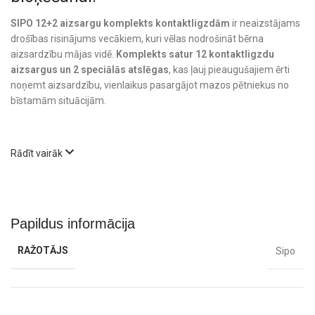
SIPO 12+2 aizsargu komplekts kontaktligzdām
ir neaizstājams
drošības risinājums vecākiem, kuri vēlas nodrošināt bērna
aizsardzību mājas vidē.
Komplekts satur 12 kontaktligzdu
aizsargus un 2 speciālās atslēgas
, kas ļauj pieaugušajiem ērti
noņemt aizsardzību, vienlaikus pasargājot mazos pētniekus no
bīstamām situācijām.
Rādīt vairāk
Papildus informācija
RAŽOTĀJS
Sipo