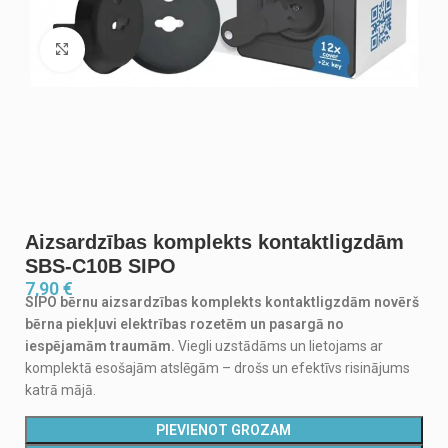
Noklikšķiniet, lai palielinātu
Aizsardzības komplekts kontaktligzdām
SBS-C10B SIPO
7,90
€
SIPO bērnu aizsardzības komplekts kontaktligzdām novērš
bērna piekļuvi elektrības rozetēm un pasargā no
iespējamām traumām.
Viegli uzstādāms un lietojams ar
komplektā esošajām atslēgām – drošs un efektīvs risinājums
katrā mājā.
PIEVIENOT GROZAM