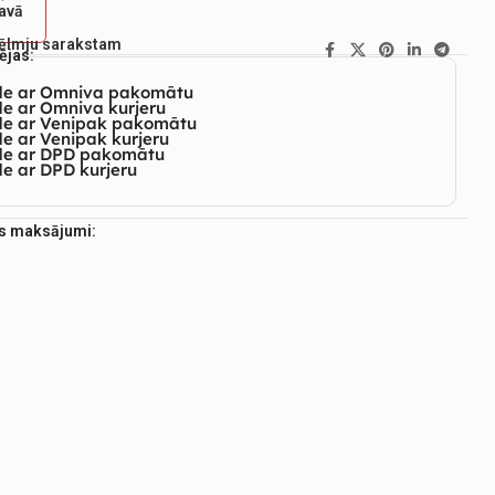
tavā
vēlmju sarakstam
ējas:
de ar Omniva pakomātu
e ar Omniva kurjeru
de ar Venipak pakomātu
e ar Venipak kurjeru
de ar DPD pakomātu
e ar DPD kurjeru
es maksājumi: