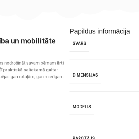
Papildus informācija
ība un mobilitāte
SVARS
vēlas nodrošināt savam bērnam
ērti
Šī
praktiskā saliekamā gulta-
DIMENSIJAS
spējas gan rotaļām, gan mierīgam
MODELIS
RAŽOTĀJS