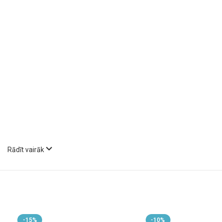
Rādīt vairāk
Lionelo Stefi galvenās priekšrocības:
Kompakta un viegli saliekama konstrukcija
– pateicoties praktiskaj
ērti salocīt līdz kompaktiem izmēriem
77 x 21 x 20 cm
, kas ievērojam
transportēšanu. Gultiņa ir lieliski piemērota ģimenēm, kas bieži ceļo, j
-15%
-10%