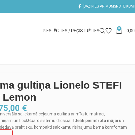
SAZINIES AR MUMS
NOTEIKUMI
0
PIESLĒGTIES / REĢISTRĒTIES
0,0
ma gultiņa Lionelo STEFI
w Lemon
75,00
€
universāla saliekamā ceļojuma gultiņa ar mīkstu matraci,
eniņām un LockGuard sistēmu drošībai.
Ideāli piemērota mājai un
ā piedāvā praktisku, kompakti salokāmu risinājumu bērna komfortam
.