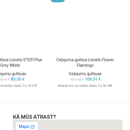
tiņa Lionelo STEFI Plus
Ceļojuma gultiņa Lionelo Flower
C
Grey White
Flamingo
ojumu gultiņas
Ceļojumu gultiņas
89,00
€
109,01
€
4,71
€
121,12
€
vienādās daļās 3 x 29.67€
Maksā trīs vienādās daļās 3 x 36.34€
KĀ MŪS ATRAST?