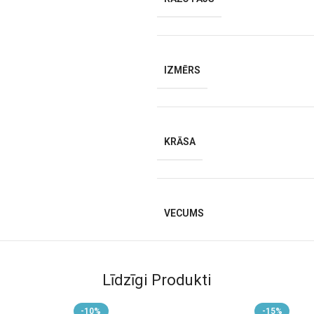
IZMĒRS
KRĀSA
VECUMS
Līdzīgi Produkti
ai salikšanas sistēmai, gultiņu var
i atvieglo tās glabāšanu un
o
pārnēsāšanas soma komplektā
-10%
-15%