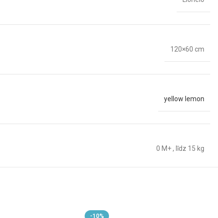
120×60 cm
yellow lemon
0 M+
,
līdz 15 kg
-10%