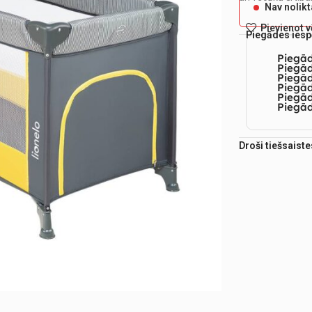
Nav nolik
Pievienot 
Piegādes iesp
Piegā
Piegād
Piegā
Piegād
Piegā
Piegād
Droši tiešsaist