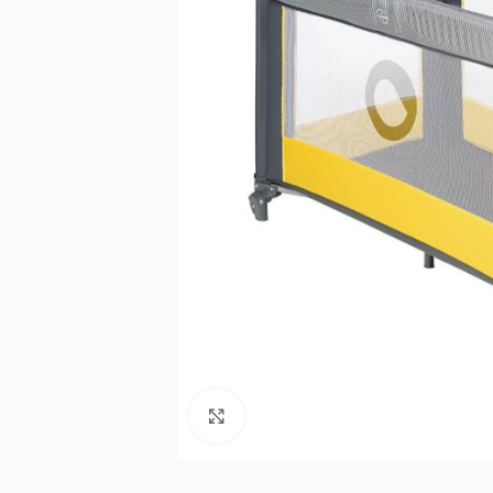
Noklikšķiniet, lai palielinātu