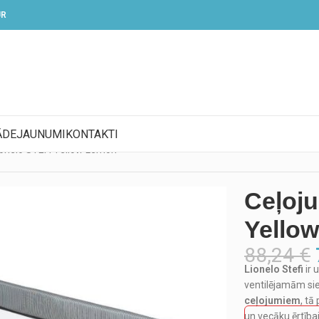
UR
ĀDE
JAUNUMI
KONTAKTI
ionelo STEFI Yellow Lemon
Ceļoju
Yello
88,24
€
Lionelo Stefi
ir 
ventilējamām si
ceļojumiem
, t
un vecāku ērtībai