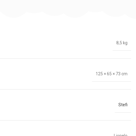
8,5 kg
125 × 65 × 73 cm
Stefi
Lionelo