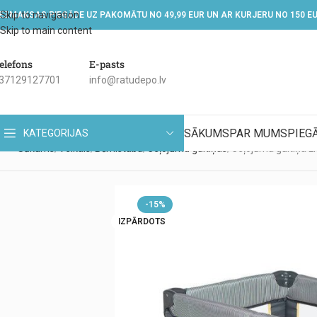
Skip to navigation
EZMAKSAS PIEGĀDE UZ PAKOMĀTU NO 49,99 EUR UN AR KURJERU NO 150 E
Skip to main content
elefons
E-pasts
37129127701
info@ratudepo.lv
SĀKUMS
PAR MUMS
PIEG
KATEGORIJAS
Sākums
Veikals
Bērnistaba
Ceļojumu gultiņas
Ceļojuma gultiņa L
-15%
IZPĀRDOTS