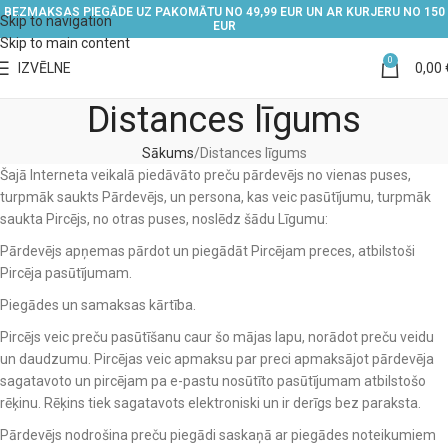
BEZMAKSAS PIEGĀDE UZ PAKOMĀTU NO 49,99 EUR UN AR KURJERU NO 150
Skip to navigation
EUR
Skip to main content
0
IZVĒLNE
0,00
Distances līgums
Sākums
Distances līgums
Šajā Interneta veikalā piedāvāto preču pārdevējs no vienas puses,
turpmāk saukts Pārdevējs, un persona, kas veic pasūtījumu, turpmāk
saukta Pircējs, no otras puses, noslēdz šādu Līgumu:
Pārdevējs apņemas pārdot un piegādāt Pircējam preces, atbilstoši
Pircēja pasūtījumam.
Piegādes un samaksas kārtība.
Pircējs veic preču pasūtīšanu caur šo mājas lapu, norādot preču veidu
un daudzumu. Pircējas veic apmaksu par preci apmaksājot pārdevēja
sagatavoto un pircējam pa e-pastu nosūtīto pasūtījumam atbilstošo
rēķinu. Rēķins tiek sagatavots elektroniski un ir derīgs bez paraksta.
Pārdevējs nodrošina preču piegādi saskaņā ar piegādes noteikumiem