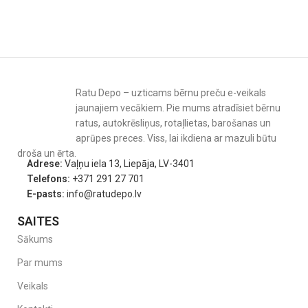
Ratu Depo – uzticams bērnu preču e-veikals
jaunajiem vecākiem. Pie mums atradīsiet bērnu
ratus, autokrēsliņus, rotaļlietas, barošanas un
aprūpes preces. Viss, lai ikdiena ar mazuli būtu
droša un ērta.
Adrese:
Vaļņu iela 13, Liepāja, LV-3401
Telefons:
+371 291 27 701
E-pasts:
info@ratudepo.lv
SAITES
Sākums
Par mums
Veikals